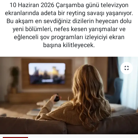
10 Haziran 2026 Çarşamba günü televizyon
Kadın & Aile
ekranlarında adeta bir reyting savaşı yaşanıyor.
Bu akşam en sevdiğiniz dizilerin heyecan dolu
Kültür & Sanat
yeni bölümleri, nefes kesen yarışmalar ve
eğlenceli şov programları izleyiciyi ekran
Sağlık
başına kilitleyecek.
Siyaset
Teknoloji
Yazarlar
Astroloji-Rüya