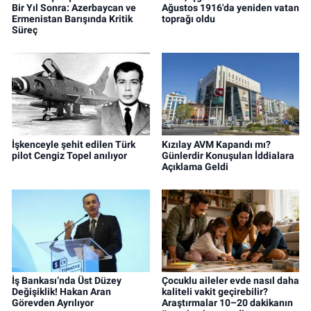
Bir Yıl Sonra: Azerbaycan ve
Ağustos 1916'da yeniden vatan
Ermenistan Barışında Kritik
toprağı oldu
Süreç
İşkenceyle şehit edilen Türk
Kızılay AVM Kapandı mı?
pilot Cengiz Topel anılıyor
Günlerdir Konuşulan İddialara
Açıklama Geldi
İş Bankası’nda Üst Düzey
Çocuklu aileler evde nasıl daha
Değişiklik! Hakan Aran
kaliteli vakit geçirebilir?
Görevden Ayrılıyor
Araştırmalar 10–20 dakikanın