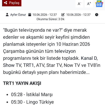
Paylaş
-
+
A
A
Ayfer Öznur
10.06.2026 - 12:37
10.06.2026 - 12:37
Okunma Süresi: 3 Dk
"Bugün televizyonda ne var?" diye merak
edenler ve akşamki seyir keyfini şimdiden
planlamak isteyenler için 10 Haziran 2026
Çarşamba gününün tüm
televizyon
programlarını tek bir listede topladık.
Kanal D
,
Show TV
,
TRT1
, ATV, Star TV, Now TV ve TV8'in
bugünkü detaylı yayın planı haberimizde...
TRT1 YAYIN AKIŞI
05:28 - İstiklal Marşı
05:30 - Lingo Türkiye