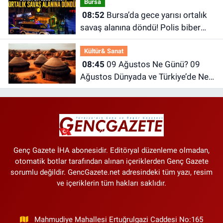
Bursa
08:52
Bursa’da gece yarısı ortalık
savaş alanına döndü! Polis biber
gazıyla müdahale etti
Kültür& Sanat
08:45
09 Ağustos Ne Günü? 09
Ağustos Dünyada ve Türkiye’de Ne
Günü? 09 Ağustos Ne Burcu?
Genç Gazete İHA abonesidir. Editöryal düzenleme olmadan,
otomatik botlar tarafından alınan içeriklerden Genç Gazete
sorumlu değildir. GencGazete.net adresindeki tüm yazı, resim
ve içeriklerin tüm hakları saklıdır.
Mahmudiye Mahallesi Ertuğrulgazi Caddesi No:165