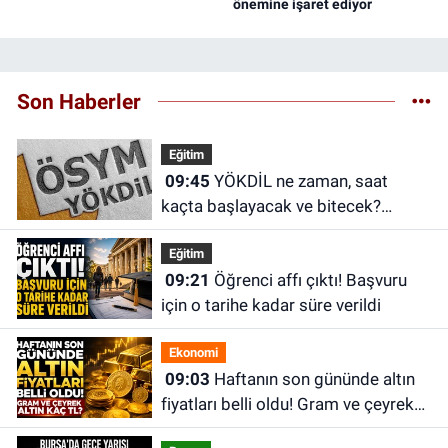
önemine işaret ediyor
Son Haberler
Eğitim
09:45
YÖKDİL ne zaman, saat
kaçta başlayacak ve bitecek?
YÖKDİL/2 sonuçları ne zaman
Eğitim
açıklanacak?
09:21
Öğrenci affı çıktı! Başvuru
için o tarihe kadar süre verildi
Ekonomi
09:03
Haftanın son gününde altın
fiyatları belli oldu! Gram ve çeyrek
altın kaç TL?