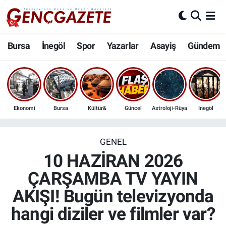
Bursa
Nöbetçi Eczaneler
Bursa
İnegöl
Spor
Yazarlar
Asayiş
Gündem
İnegöl
Hava Durumu
3.SAYFA
Trafik Durumu
Ekonomi
Bursa
Kültür&
Güncel
Astroloji-Rüya
İnegöl
Spor
Süper Lig Puan Durumu ve Fikstür
Eğitim
Tüm Manşetler
GENEL
10 HAZİRAN 2026
Ekonomi
Son Dakika Haberleri
ÇARŞAMBA TV YAYIN
AKIŞI! Bugün televizyonda
Güncel
Haber Arşivi
hangi diziler ve filmler var?
İnanç