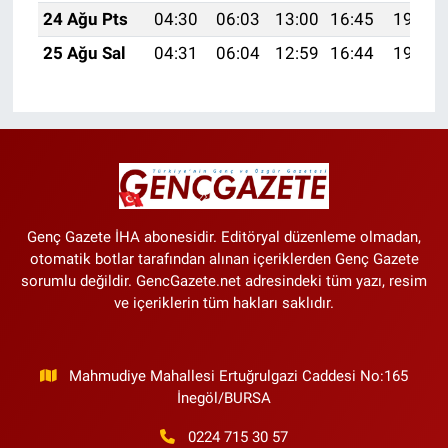
24 Ağu Pts
04:30
06:03
13:00
16:45
19:46
25 Ağu Sal
04:31
06:04
12:59
16:44
19:45
Genç Gazete İHA abonesidir. Editöryal düzenleme olmadan,
otomatik botlar tarafından alınan içeriklerden Genç Gazete
sorumlu değildir. GencGazete.net adresindeki tüm yazı, resim
ve içeriklerin tüm hakları saklıdır.
Mahmudiye Mahallesi Ertuğrulgazi Caddesi No:165
İnegöl/BURSA
0224 715 30 57