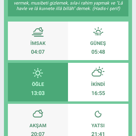
vermek, musibeti gizlemek, sıla-i rahim yapmak ve "Lâ
havle ve lâ kuvvete illâ billâh" demek. (Hadis-i şerif)
Kadın & Aile
Kültür & Sanat
Sağlık
İMSAK
GÜNEŞ
04:07
05:48
Siyaset
Teknoloji
ÖĞLE
İKINDI
Yazarlar
13:03
16:55
Astroloji-Rüya
AKŞAM
YATSI
20:07
21:41