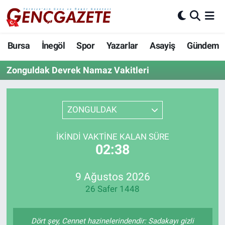
Bursa
Nöbetçi Eczaneler
Bursa
İnegöl
Spor
Yazarlar
Asayiş
Gündem
İnegöl
Hava Durumu
Zonguldak Devrek Namaz Vakitleri
3.SAYFA
Trafik Durumu
ZONGULDAK
Spor
Süper Lig Puan Durumu ve Fikstür
İKINDI VAKTINE KALAN SÜRE
Eğitim
Tüm Manşetler
02:37
Ekonomi
Son Dakika Haberleri
9 Ağustos 2026
26 Safer 1448
Güncel
Haber Arşivi
İnanç
Dört şey, Cennet hazinelerindendir: Sadakayı gizli