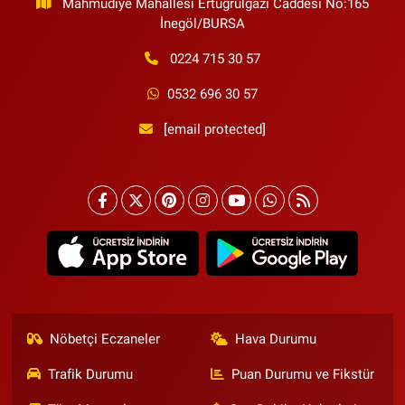
Mahmudiye Mahallesi Ertuğrulgazi Caddesi No:165
İnegöl/BURSA
0224 715 30 57
0532 696 30 57
[email protected]
Nöbetçi Eczaneler
Hava Durumu
Trafik Durumu
Puan Durumu ve Fikstür