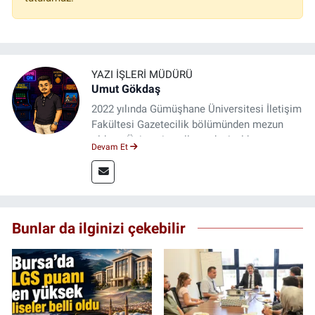
YAZI İŞLERI MÜDÜRÜ
Umut Gökdaş
2022 yılında Gümüşhane Üniversitesi İletişim
Fakültesi Gazetecilik bölümünden mezun
oldum. Üniversite yıllarımda 4 yıl boyunca
Devam Et
uygulamalı medya merkezinde görev alarak
saha deneyimi kazandım. 2023 yılından beri
Genç Gazete'de okurlarımıza haber
ulaştırıyorum.
Bunlar da ilginizi çekebilir