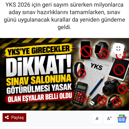
YKS 2026 için geri sayım sürerken milyonlarca
Kadın & Aile
aday sınav hazırlıklarını tamamlarken, sınav
günü uygulanacak kurallar da yeniden gündeme
Kültür & Sanat
geldi.
Sağlık
Siyaset
Teknoloji
Yazarlar
Astroloji-Rüya
Paylaş
-
+
A
A