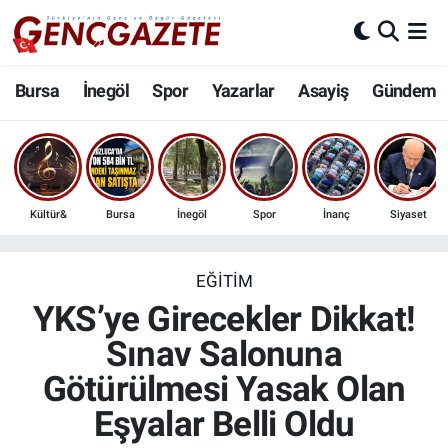
Bursa
Nöbetçi Eczaneler
Bursa
İnegöl
Spor
Yazarlar
Asayiş
Gündem
İnegöl
Hava Durumu
3.SAYFA
Trafik Durumu
Kültür&
Bursa
İnegöl
Spor
İnanç
Siyaset
Spor
Süper Lig Puan Durumu ve Fikstür
Eğitim
Tüm Manşetler
EĞITIM
YKS’ye Girecekler Dikkat!
Ekonomi
Son Dakika Haberleri
Sınav Salonuna
Götürülmesi Yasak Olan
Güncel
Haber Arşivi
Eşyalar Belli Oldu
İnanç