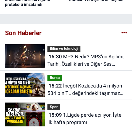
protokolü imzalandı
Son Haberler
Bilim ve teknoloji
15:30
MP3 Nedir? MP3’ün Açılımı,
Tarihi, Özellikleri ve Diğer Ses
Dosyalarından Farkları
Bursa
15:22
İnegöl Kozluca’da 4 milyon
584 bin TL değerindeki taşınmaz
icradan satışta
Spor
15:09
1.Ligde perde açılıyor. İşte
ilk hafta programı