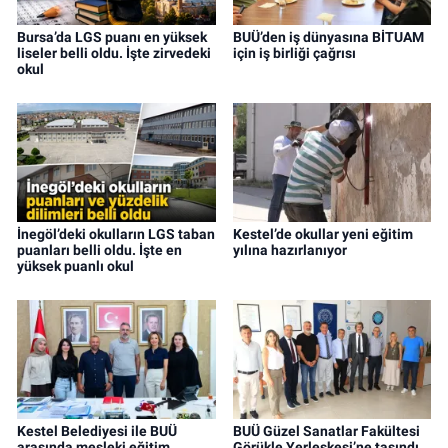
Bursa’da LGS puanı en yüksek
BUÜ’den iş dünyasına BİTUAM
liseler belli oldu. İşte zirvedeki
için iş birliği çağrısı
okul
İnegöl’deki okulların LGS taban
Kestel’de okullar yeni eğitim
puanları belli oldu. İşte en
yılına hazırlanıyor
yüksek puanlı okul
Kestel Belediyesi ile BUÜ
BUÜ Güzel Sanatlar Fakültesi
arasında mesleki eğitim
Görükle Yerleşkesi’ne taşındı