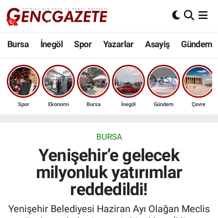
Bursa
Nöbetçi Eczaneler
Bursa
İnegöl
Spor
Yazarlar
Asayiş
Gündem
İnegöl
Hava Durumu
3.SAYFA
Trafik Durumu
Spor
Ekonomi
Bursa
İnegöl
Gündem
Çevre
Spor
Süper Lig Puan Durumu ve Fikstür
Eğitim
Tüm Manşetler
BURSA
Yenişehir’e gelecek
Ekonomi
Son Dakika Haberleri
milyonluk yatırımlar
reddedildi!
Güncel
Haber Arşivi
Yenişehir Belediyesi Haziran Ayı Olağan Meclis
İnanç