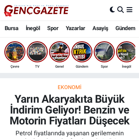
Bursa
Nöbetçi Eczaneler
Bursa
İnegöl
Spor
Yazarlar
Asayiş
Gündem
İnegöl
Hava Durumu
3.SAYFA
Trafik Durumu
Çevre
TV
Genel
Gündem
Spor
İnegöl
Spor
Süper Lig Puan Durumu ve Fikstür
Eğitim
Tüm Manşetler
EKONOMI
Yarın Akaryakıta Büyük
Ekonomi
Son Dakika Haberleri
İndirim Geliyor! Benzin ve
Motorin Fiyatları Düşecek
Güncel
Haber Arşivi
Petrol fiyatlarında yaşanan gerilemenin
İnanç