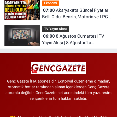
Ekonomi
07:00
Akaryakıtta Güncel Fiyatlar
Belli Oldu! Benzin, Motorin ve LPG
Ne Kadar?
TV Yayın Akışı
06:00
8 Ağustos Cumartesi TV
Yayın Akışı | 8 Ağustos'ta
Televizyonda Neler Var? TRT 1, TV8,
NOW TV, Show TV, ATV, Star TV...
Genç Gazete İHA abonesidir. Editöryal düzenleme olmadan,
otomatik botlar tarafından alınan içeriklerden Genç Gazete
sorumlu değildir. GencGazete.net adresindeki tüm yazı, resim
ve içeriklerin tüm hakları saklıdır.