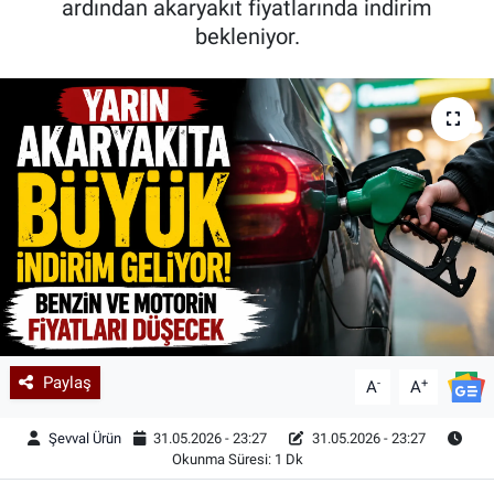
ardından akaryakıt fiyatlarında indirim
bekleniyor.
Kadın & Aile
Kültür & Sanat
Sağlık
Siyaset
Teknoloji
Yazarlar
Astroloji-Rüya
Paylaş
-
+
A
A
Şevval Ürün
31.05.2026 - 23:27
31.05.2026 - 23:27
Okunma Süresi: 1 Dk