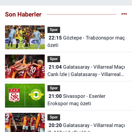
Son Haberler
Spor
22:15
Göztepe - Trabzonspor maç
özeti
Spor
21:04
Galatasaray - Villarreal Maçı
Canlı İzle | Galatasaray - Villarreal
Maçı Canlı Anlatım | Galatasaray
Spor
Maçı İzle
21:00
Sivasspor - Esenler
Erokspor maç özeti
Spor
20:20
Galatasaray - Villarreal maçı