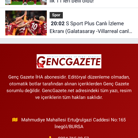
ilk 11’leri belli oldu!
Spor
20:02
S Sport Plus Canlı İzleme
Ekranı (Galatasaray -Villarreal canlı
izle) | S Sport Plus nereden izlenir,
hangi platformda?
Genç Gazete İHA abonesidir. Editöryal düzenleme olmadan,
otomatik botlar tarafından alınan içeriklerden Genç Gazete
sorumlu değildir. GencGazete.net adresindeki tüm yazı, resim
ve içeriklerin tüm hakları saklıdır.
Mahmudiye Mahallesi Ertuğrulgazi Caddesi No:165
İnegöl/BURSA