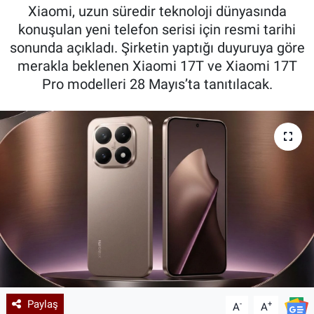
Xiaomi, uzun süredir teknoloji dünyasında
Kadın & Aile
konuşulan yeni telefon serisi için resmi tarihi
sonunda açıkladı. Şirketin yaptığı duyuruya göre
Kültür & Sanat
merakla beklenen Xiaomi 17T ve Xiaomi 17T
Pro modelleri 28 Mayıs’ta tanıtılacak.
Sağlık
Siyaset
Teknoloji
Yazarlar
Astroloji-Rüya
Paylaş
-
+
A
A