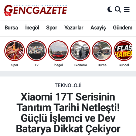
Bursa
Nöbetçi Eczaneler
Bursa
İnegöl
Spor
Yazarlar
Asayiş
Gündem
İnegöl
Hava Durumu
3.SAYFA
Trafik Durumu
Spor
TV
İnegöl
Ekonomi
Bursa
Güncel
Spor
Süper Lig Puan Durumu ve Fikstür
Eğitim
Tüm Manşetler
TEKNOLOJI
Xiaomi 17T Serisinin
Ekonomi
Son Dakika Haberleri
Tanıtım Tarihi Netleşti!
Güçlü İşlemci ve Dev
Güncel
Haber Arşivi
Batarya Dikkat Çekiyor
İnanç