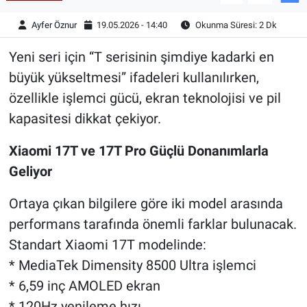
Ayfer Öznur
19.05.2026 - 14:40
Okunma Süresi: 2 Dk
Yeni seri için “T serisinin şimdiye kadarki en
büyük yükseltmesi” ifadeleri kullanılırken,
özellikle işlemci gücü, ekran teknolojisi ve pil
kapasitesi dikkat çekiyor.
Xiaomi 17T ve 17T Pro Güçlü Donanımlarla
Geliyor
Ortaya çıkan bilgilere göre iki model arasında
performans tarafında önemli farklar bulunacak.
Standart Xiaomi 17T modelinde:
* MediaTek Dimensity 8500 Ultra işlemci
* 6,59 inç AMOLED ekran
* 120Hz yenileme hızı