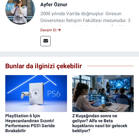
Ayfer Öznur
2000 yılında Van’da doğmuştur. Giresun
Üniversitesi İletişim Fakültesi mezunudur. 3
yıldır medya sektöründe çalışıyor. Özelikle
Devam Et
kitap ve film konusunda uzmanlaşmıştır.
Bunlar da ilginizi çekebilir
PlayStation 6 İçin
Z Kuşağından sonra ne
Heyecanlandıran Sızıntı!
geliyor? Alfa ve Beta
Performansı PS5'i Geride
kuşaklarını nasıl bir gelecek
Bırakabilir
bekliyor?