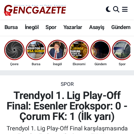
Bursa
Nöbetçi Eczaneler
Bursa
İnegöl
Spor
Yazarlar
Asayiş
Gündem
İnegöl
Hava Durumu
3.SAYFA
Trafik Durumu
Çevre
Bursa
İnegöl
Ekonomi
Gündem
Spor
Spor
Süper Lig Puan Durumu ve Fikstür
Eğitim
Tüm Manşetler
SPOR
Trendyol 1. Lig Play-Off
Ekonomi
Son Dakika Haberleri
Final: Esenler Erokspor: 0 -
Çorum FK: 1 (İlk yarı)
Güncel
Haber Arşivi
Trendyol 1. Lig Play-Off Final karşılaşmasında
İnanç