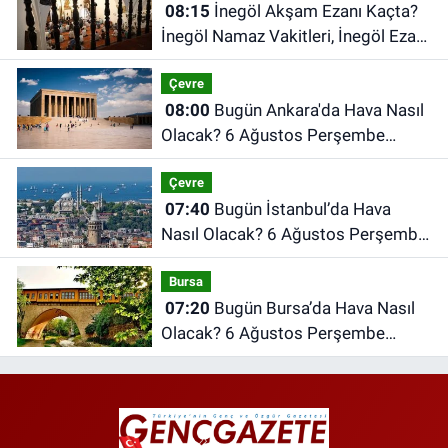
08:15
İnegöl Akşam Ezanı Kaçta?
İnegöl Namaz Vakitleri, İnegöl Ezan
Saatleri | 06 Ağustos 2026
Çevre
Perşembe
08:00
Bugün Ankara'da Hava Nasıl
Olacak? 6 Ağustos Perşembe
Ankara Hava Durumu
Çevre
07:40
Bugün İstanbul’da Hava
Nasıl Olacak? 6 Ağustos Perşembe
İstanbul Hava Durumu
Bursa
07:20
Bugün Bursa’da Hava Nasıl
Olacak? 6 Ağustos Perşembe
Bursa Hava Durumu