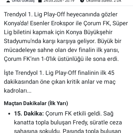
Umut Gökdaş
24.05.2026 - 20:19
Okunma Süresi: 2 Dk
Trendyol 1. Lig Play-Off heyecanında gözler
Konya'da! Esenler Erokspor ile Çorum FK, Süper
Lig biletini kapmak için Konya Büyükşehir
Stadyumu'nda karşı karşıya geliyor. Büyük bir
mücadeleye sahne olan dev finalin ilk yarısı,
Çorum FK’nın 1-0'lık üstünlüğü ile sona erdi.
İşte Trendyol 1. Lig Play-Off finalinin ilk 45
dakikasından öne çıkan kritik anlar ve maç
kadroları...
Maçtan Dakikalar (İlk Yarı)
15. Dakika:
Çorum FK etkili geldi. Sağ
kanatta topla buluşan Fredy, süratle ceza
sahasına sokuldu. Pasında topla buluşan