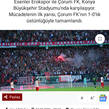
Esenler Erokspor ile Çorum FK, Konya
Büyükşehir Stadyumu'nda karşılaşıyor.
Kadın & Aile
Mücadelenin ilk yarısı, Çorum FK’nın 1-0’lık
üstünlüğüyle tamamlandı.
Kültür & Sanat
Sağlık
Siyaset
Teknoloji
Yazarlar
Astroloji-Rüya
Paylaş
-
+
A
A