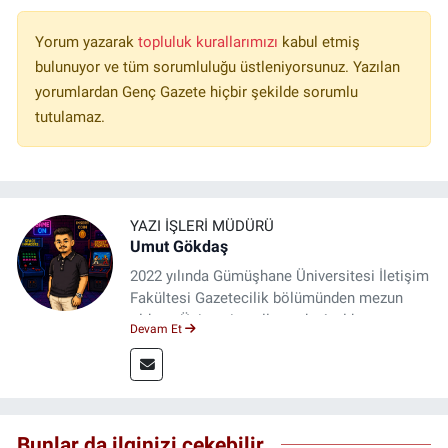
Yorum yazarak
topluluk kurallarımızı
kabul etmiş
bulunuyor ve tüm sorumluluğu üstleniyorsunuz. Yazılan
yorumlardan Genç Gazete hiçbir şekilde sorumlu
tutulamaz.
YAZI İŞLERI MÜDÜRÜ
Umut Gökdaş
2022 yılında Gümüşhane Üniversitesi İletişim
Fakültesi Gazetecilik bölümünden mezun
oldum. Üniversite yıllarımda 4 yıl boyunca
Devam Et
uygulamalı medya merkezinde görev alarak
saha deneyimi kazandım. 2023 yılından beri
Genç Gazete'de okurlarımıza haber
ulaştırıyorum.
Bunlar da ilginizi çekebilir