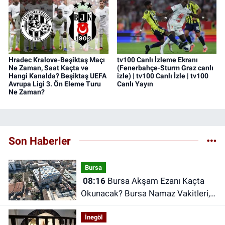
Hradec Kralove-Beşiktaş Maçı
tv100 Canlı İzleme Ekranı
Ne Zaman, Saat Kaçta ve
(Fenerbahçe-Sturm Graz canlı
Hangi Kanalda? Beşiktaş UEFA
izle) | tv100 Canlı İzle | tv100
Avrupa Ligi 3. Ön Eleme Turu
Canlı Yayın
Ne Zaman?
Son Haberler
Bursa
08:16
Bursa Akşam Ezanı Kaçta
Okunacak? Bursa Namaz Vakitleri,
Bursa Ezan Saatleri | 06 Ağustos
İnegöl
2026 Perşembe