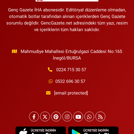
Genç Gazete İHA abonesidir. Editöryal düzenleme olmadan,
otomatik botlar tarafından alınan içeriklerden Genç Gazete
sorumlu değildir. GencGazete.net adresindeki tüm yazı, resim
ve içeriklerin tüm hakları saklıdır.
Mahmudiye Mahallesi Ertuğrulgazi Caddesi No:165
İnegöl/BURSA
0224 715 30 57
0532 696 30 57
[email protected]