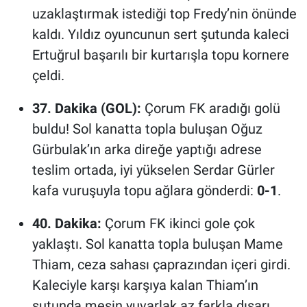
uzaklaştırmak istediği top Fredy’nin önünde
kaldı. Yıldız oyuncunun sert şutunda kaleci
Ertuğrul başarılı bir kurtarışla topu kornere
çeldi.
37. Dakika (GOL):
Çorum FK aradığı golü
buldu! Sol kanatta topla buluşan Oğuz
Gürbulak’ın arka direğe yaptığı adrese
teslim ortada, iyi yükselen Serdar Gürler
kafa vuruşuyla topu ağlara gönderdi:
0-1
.
40. Dakika:
Çorum FK ikinci gole çok
yaklaştı. Sol kanatta topla buluşan Mame
Thiam, ceza sahası çaprazından içeri girdi.
Kaleciyle karşı karşıya kalan Thiam’ın
şutunda meşin yuvarlak az farkla dışarı