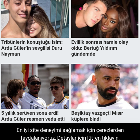
En iyi site deneyimi sağlamak için çerezlerden
Bu Yöntemi Deneyenler Bir Daha Ağda ve
faydalanıyoruz. Detaylar için lütfen tıklayın.
05:00