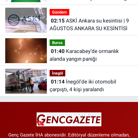
Telefonlar Belli Oldu!
Gündem
02:15
ASKİ Ankara su kesintisi | 9
AĞUSTOS ANKARA SU KESİNTİSİ
Bursa
01:40
Karacabey’de ormanlık
alanda yangın paniği
İnegöl
01:14
İnegöl'de iki otomobil
çarpıştı, 4 kişi yaralandı
Genç Gazete İHA abonesidir. Editöryal düzenleme olmadan,