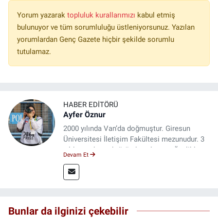
Yorum yazarak
topluluk kurallarımızı
kabul etmiş
bulunuyor ve tüm sorumluluğu üstleniyorsunuz. Yazılan
yorumlardan Genç Gazete hiçbir şekilde sorumlu
tutulamaz.
HABER EDITÖRÜ
Ayfer Öznur
2000 yılında Van’da doğmuştur. Giresun
Üniversitesi İletişim Fakültesi mezunudur. 3
yıldır medya sektöründe çalışıyor. Özelikle
Devam Et
kitap ve film konusunda uzmanlaşmıştır.
Bunlar da ilginizi çekebilir