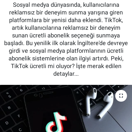
Sosyal medya dünyasında, kullanıcılarına
Kadın & Aile
reklamsız bir deneyim sunma yarışına giren
platformlara bir yenisi daha eklendi. TikTok,
Kültür & Sanat
artık kullanıcılarına reklamsız bir deneyim
sunan ücretli abonelik seçeneği sunmaya
Sağlık
başladı. Bu yenilik ilk olarak İngiltere'de devreye
girdi ve sosyal medya platformlarının ücretli
Siyaset
abonelik sistemlerine olan ilgiyi artırdı. Peki,
TikTok ücretli mi oluyor? İşte merak edilen
Teknoloji
detaylar...
Yazarlar
Astroloji-Rüya