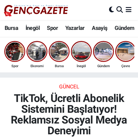
Bursa
Nöbetçi Eczaneler
Bursa
İnegöl
Spor
Yazarlar
Asayiş
Gündem
İnegöl
Hava Durumu
3.SAYFA
Trafik Durumu
Spor
Ekonomi
Bursa
İnegöl
Gündem
Çevre
Spor
Süper Lig Puan Durumu ve Fikstür
Eğitim
Tüm Manşetler
GÜNCEL
TikTok, Ücretli Abonelik
Ekonomi
Son Dakika Haberleri
Sistemini Başlatıyor!
Reklamsız Sosyal Medya
Güncel
Haber Arşivi
Deneyimi
İnanç