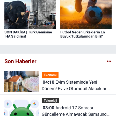
SON DAKİKA | Türk Gemisine
Futbol Neden Erkeklerin En
İHA Saldırısı!
Büyük Tutkularından Biri?
Son Haberler
Ekonomi
04:10
Evim Sisteminde Yeni
Dönem! Ev ve Otomobil Alacakları
İlgilendiren Kısıtlamalar Geliyor
Teknoloji
03:00
Android 17 Sonrası
Güncelleme Almayacak Samsung