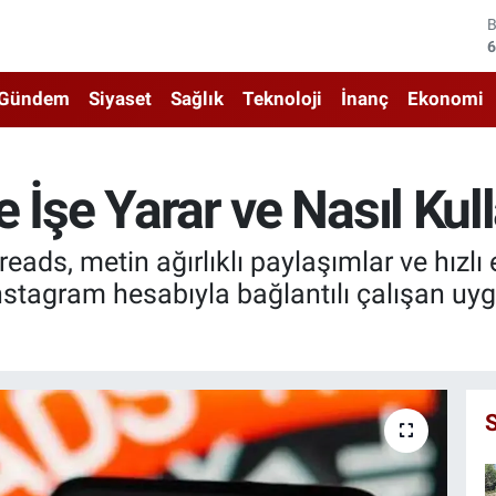
4
5
Gündem
Siyaset
Sağlık
Teknoloji
İnanç
Ekonomi
6
6
 İşe Yarar ve Nasıl Kull
1
eads, metin ağırlıklı paylaşımlar ve hızlı e
6
tagram hesabıyla bağlantılı çalışan uygu