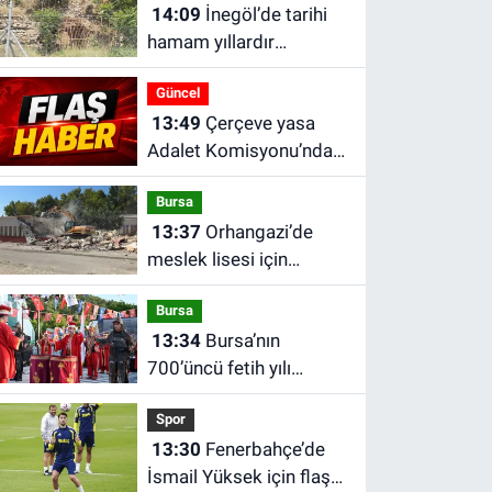
14:09
İnegöl’de tarihi
hamam yıllardır
restorasyon bekliyor
Güncel
13:49
Çerçeve yasa
Adalet Komisyonu’ndan
geçti: İşte
Bursa
düzenlemenin detayları
13:37
Orhangazi’de
meslek lisesi için
dönüşüm başladı: Eski
Bursa
atölye ve sınıflar
13:34
Bursa’nın
yıkılıyor
700’üncü fetih yılı
coşkusu Keles’e taşındı
Spor
13:30
Fenerbahçe’de
İsmail Yüksek için flaş