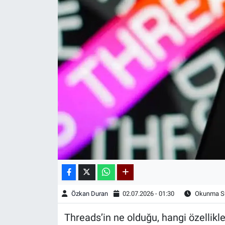
Kadın & Aile
Kültür & Sanat
Sağlık
Siyaset
Teknoloji
Yazarlar
Astroloji-Rüya
Özkan Duran
02.07.2026 - 01:30
Okunma Sü
Threads’in ne olduğu, hangi özellikl