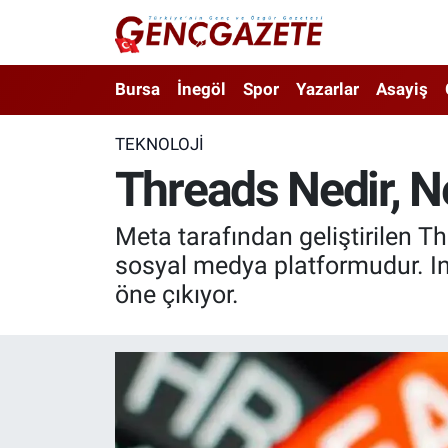
Bursa
Nöbetçi Eczaneler
Bursa
İnegöl
Spor
Yazarlar
Asayiş
İnegöl
Hava Durumu
TEKNOLOJI
Threads Nedir, Ne
3.SAYFA
Trafik Durumu
Spor
Süper Lig Puan Durumu ve Fikstür
Meta tarafından geliştirilen Thr
sosyal medya platformudur. Ins
Eğitim
Tüm Manşetler
öne çıkıyor.
Ekonomi
Son Dakika Haberleri
Güncel
Haber Arşivi
İnanç