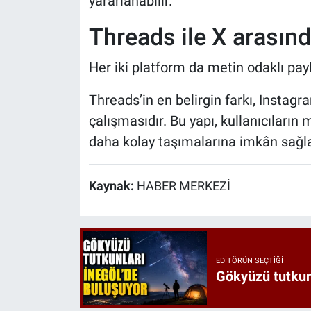
yararlanabilir.
Threads ile X arasınd
Her iki platform da metin odaklı payl
Threads’in en belirgin farkı, Instag
çalışmasıdır. Bu yapı, kullanıcıları
daha kolay taşımalarına imkân sağla
Kaynak:
HABER MERKEZİ
EDITÖRÜN SEÇTIĞI
Gökyüzü tutkunl