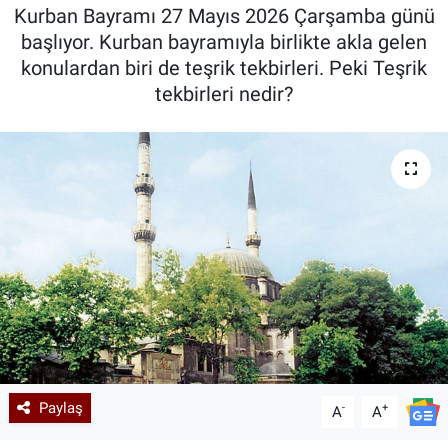
Kurban Bayramı 27 Mayıs 2026 Çarşamba günü
Kadın & Aile
başlıyor. Kurban bayramıyla birlikte akla gelen
konulardan biri de teşrik tekbirleri. Peki Teşrik
Kültür & Sanat
tekbirleri nedir?
Sağlık
Siyaset
Teknoloji
Yazarlar
Astroloji-Rüya
Paylaş
-
+
A
A