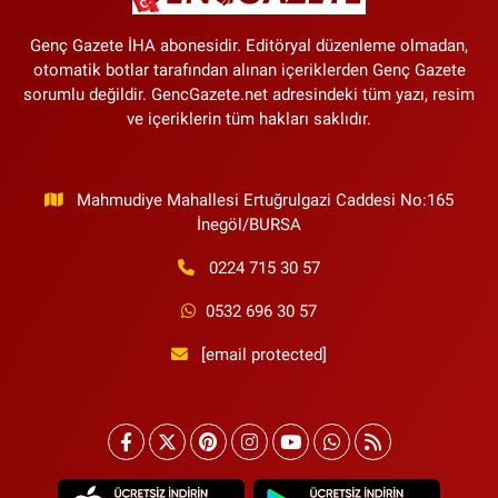
Genç Gazete İHA abonesidir. Editöryal düzenleme olmadan,
otomatik botlar tarafından alınan içeriklerden Genç Gazete
sorumlu değildir. GencGazete.net adresindeki tüm yazı, resim
ve içeriklerin tüm hakları saklıdır.
Mahmudiye Mahallesi Ertuğrulgazi Caddesi No:165
İnegöl/BURSA
0224 715 30 57
0532 696 30 57
[email protected]