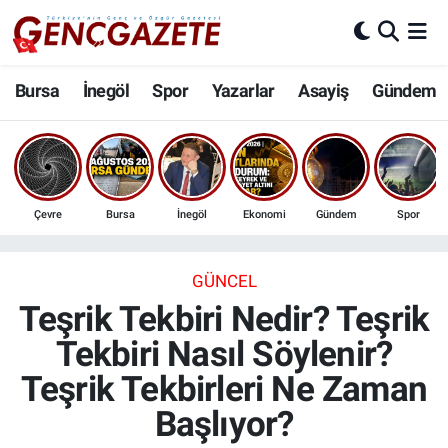
Bursa
Nöbetçi Eczaneler
Bursa
İnegöl
Spor
Yazarlar
Asayiş
Gündem
İnegöl
Hava Durumu
3.SAYFA
Trafik Durumu
Çevre
Bursa
İnegöl
Ekonomi
Gündem
Spor
Spor
Süper Lig Puan Durumu ve Fikstür
Eğitim
Tüm Manşetler
GÜNCEL
Teşrik Tekbiri Nedir? Teşrik
Ekonomi
Son Dakika Haberleri
Tekbiri Nasıl Söylenir?
Teşrik Tekbirleri Ne Zaman
Güncel
Haber Arşivi
Başlıyor?
İnanç