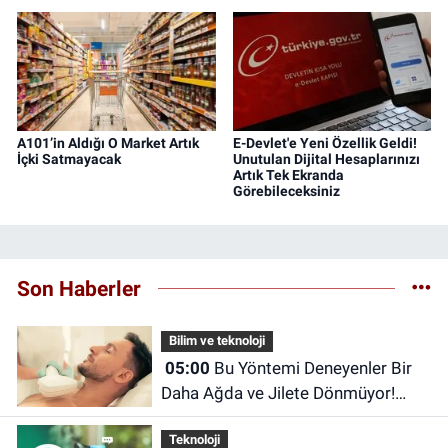
A101’in Aldığı O Market Artık
E-Devlet'e Yeni Özellik Geldi!
İçki Satmayacak
Unutulan Dijital Hesaplarınızı
Artık Tek Ekranda
Görebileceksiniz
Son Haberler
Bilim ve teknoloji
05:00
Bu Yöntemi Deneyenler Bir
Daha Ağda ve Jilete Dönmüyor!
Foto Epilasyon Hakkında Merak
Teknoloji
Edilenler