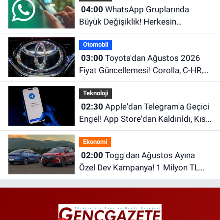
04:00
WhatsApp Gruplarında
Büyük Değişiklik! Herkesin
Beklediği Özellik Sonunda Geldi
Otomobil
03:00
Toyota'dan Ağustos 2026
Fiyat Güncellemesi! Corolla, C-HR,
RAV4 ve Hilux'un Yeni Fiyatları Belli
Teknoloji
Oldu
02:30
Apple'dan Telegram'a Geçici
Engel! App Store'dan Kaldırıldı, Kısa
Süre Sonra Geri Döndü
Ekonomi
02:00
Togg'dan Ağustos Ayına
Özel Dev Kampanya! 1 Milyon TL
Faizsiz Kredi ve Şarj İndirimi Fırsatı