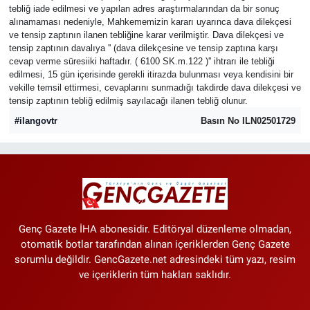
tebliğ iade edilmesi ve yapılan adres araştırmalarından da bir sonuç
alınamaması nedeniyle, Mahkememizin kararı uyarınca dava dilekçesi
Kadın & Aile
ve tensip zaptının ilanen tebliğine karar verilmiştir. Dava dilekçesi ve
tensip zaptının davalıya '' (dava dilekçesine ve tensip zaptına karşı
Kültür & Sanat
cevap verme süresiiki haftadır. ( 6100 SK.m.122 )'' ihtrarı ile tebliği
edilmesi, 15 gün içerisinde gerekli itirazda bulunması veya kendisini bir
vekille temsil ettirmesi, cevaplarını sunmadığı takdirde dava dilekçesi ve
Sağlık
tensip zaptının tebliğ edilmiş sayılacağı ilanen tebliğ olunur.
#ilangovtr
Basın No ILN02501729
Siyaset
Teknoloji
Yazarlar
Genç Gazete İHA abonesidir. Editöryal düzenleme olmadan,
Astroloji-Rüya
otomatik botlar tarafından alınan içeriklerden Genç Gazete
sorumlu değildir. GencGazete.net adresindeki tüm yazı, resim
ve içeriklerin tüm hakları saklıdır.