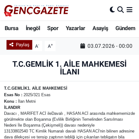
Bursa
Nöbetçi Eczaneler
Bursa
İnegöl
Spor
Yazarlar
Asayiş
Gündem
İnegöl
Hava Durumu
Paylaş
-
+
03.07.2026 - 00:00
A
A
3.SAYFA
Trafik Durumu
T.C.GEMLİK 1. AİLE MAHKEMESİ
İLANI
Spor
Süper Lig Puan Durumu ve Fikstür
Eğitim
Tüm Manşetler
T.C.
GEMLİK
1. AİLE MAHKEMESİ
Esas No :
2025/321 Esas
Konu
:
İlan Metni
Ekonomi
Son Dakika Haberleri
İLANDIR
Davacı , MARİFET ACİ ileDavalı , HASAN ACİ arasında mahkememizde
Güncel
Haber Arşivi
görülmekte olan Boşanma (Evlilik Birliğinin Temelinden Sarsılması
Nedeni İle Boşanma (Çekişmeli)) davası nedeniyle
13133802540 TC Kimlik Numaralı davalı HASAN ACİ'nin bilinen adresine
İnanç
dava dilekçesi ve tensip zaptının tebliği için çıkarılan tebligatın bila