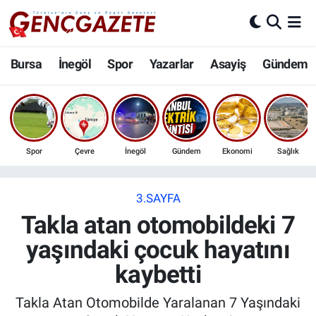
Bursa
Nöbetçi Eczaneler
Bursa
İnegöl
Spor
Yazarlar
Asayiş
Gündem
İnegöl
Hava Durumu
3.SAYFA
Trafik Durumu
Spor
Çevre
İnegöl
Gündem
Ekonomi
Sağlık
Spor
Süper Lig Puan Durumu ve Fikstür
Eğitim
Tüm Manşetler
3.SAYFA
Takla atan otomobildeki 7
Ekonomi
Son Dakika Haberleri
yaşındaki çocuk hayatını
kaybetti
Güncel
Haber Arşivi
Takla Atan Otomobilde Yaralanan 7 Yaşındaki
İnanç