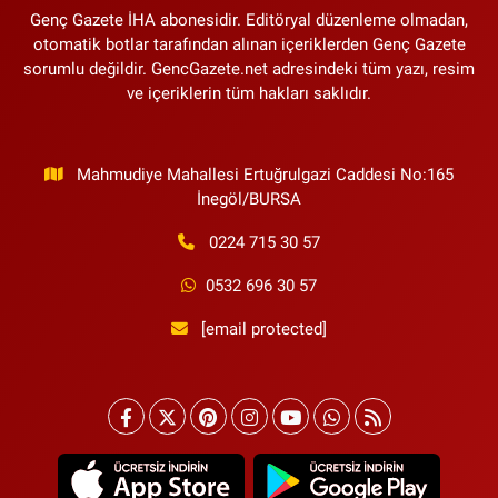
Genç Gazete İHA abonesidir. Editöryal düzenleme olmadan,
otomatik botlar tarafından alınan içeriklerden Genç Gazete
sorumlu değildir. GencGazete.net adresindeki tüm yazı, resim
ve içeriklerin tüm hakları saklıdır.
Mahmudiye Mahallesi Ertuğrulgazi Caddesi No:165
İnegöl/BURSA
0224 715 30 57
0532 696 30 57
[email protected]