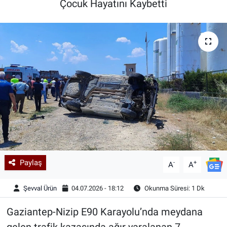
Çocuk Hayatını Kaybetti
Kadın & Aile
Kültür & Sanat
Sağlık
Siyaset
Teknoloji
Yazarlar
Paylaş
-
+
A
A
Astroloji-Rüya
Şevval Ürün
04.07.2026 - 18:12
Okunma Süresi: 1 Dk
Gaziantep-Nizip E90 Karayolu’nda meydana
gelen trafik kazasında ağır yaralanan 7