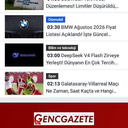
Düzenlemesi! Limitler Düşürüldü,
Uyum İçin Tarih Verildi
Otomobil
03:30
BMW Ağustos 2026 Fiyat
Listesi Açıklandı! İşte Güncel
Fiyatlar
Bilim ve teknoloji
03:00
DeepSeek V4 Flash Zirveye
Yerleşti! Dünyanın En Çok Tercih
Edilen Yapay Zekâ Modellerinden
Spor
Biri Oldu
02:13
Galatasaray-Villarreal Maçı
Ne Zaman, Saat Kaçta ve Hangi
Kanalda? Galatasaray hazırlık maçı
ne zaman?