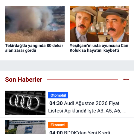
Tekirdağ'da yangında 80 dekar
Yeşilçam’ın usta oyuncusu Can
alan zarar gördü
Kolukısa hayatını kaybetti
Son Haberler
Otomobil
04:30
Audi Ağustos 2026 Fiyat
Listesi Açıklandı! İşte A3, A5, A6, Q
Serisi ve e-tron Modellerinin Güncel
Ekonomi
Fiyatları
04:00
BDDK'dan Yeni Kredi