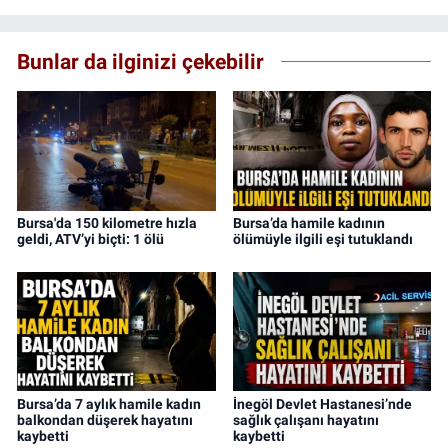
Bunlar da ilginizi çekebilir
Bursa'da 150 kilometre hızla
Bursa’da hamile kadının
geldi, ATV’yi biçti: 1 ölü
ölümüyle ilgili eşi tutuklandı
Bursa’da 7 aylık hamile kadın
İnegöl Devlet Hastanesi’nde
balkondan düşerek hayatını
sağlık çalışanı hayatını
kaybetti
kaybetti