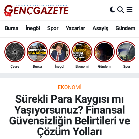
Bursa
Nöbetçi Eczaneler
Bursa
İnegöl
Spor
Yazarlar
Asayiş
Gündem
İnegöl
Hava Durumu
3.SAYFA
Trafik Durumu
Çevre
Bursa
İnegöl
Ekonomi
Gündem
Spor
Spor
Süper Lig Puan Durumu ve Fikstür
Eğitim
Tüm Manşetler
EKONOMI
Sürekli Para Kaygısı mı
Ekonomi
Son Dakika Haberleri
Yaşıyorsunuz? Finansal
Güvensizliğin Belirtileri ve
Güncel
Haber Arşivi
Çözüm Yolları
İnanç