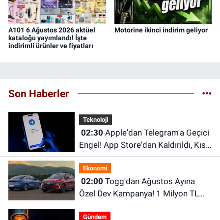
A101 6 Ağustos 2026 aktüel
Motorine ikinci indirim geliyor
kataloğu yayımlandı! İşte
indirimli ürünler ve fiyatları
Son Haberler
Teknoloji
02:30
Apple'dan Telegram'a Geçici
Engel! App Store'dan Kaldırıldı, Kısa
Süre Sonra Geri Döndü
Ekonomi
02:00
Togg'dan Ağustos Ayına
Özel Dev Kampanya! 1 Milyon TL
Faizsiz Kredi ve Şarj İndirimi Fırsatı
Gündem