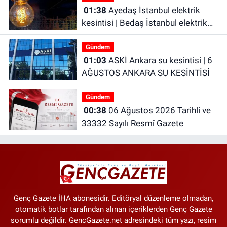
01:38
Ayedaş İstanbul elektrik
kesintisi | Bedaş İstanbul elektrik
kesintisi | İstanbul’da 21 ilçede
Gündem
elektrik kesintisi!
01:03
ASKİ Ankara su kesintisi | 6
AĞUSTOS ANKARA SU KESİNTİSİ
Gündem
00:38
06 Ağustos 2026 Tarihli ve
33332 Sayılı Resmî Gazete
Genç Gazete İHA abonesidir. Editöryal düzenleme olmadan,
otomatik botlar tarafından alınan içeriklerden Genç Gazete
sorumlu değildir. GencGazete.net adresindeki tüm yazı, resim