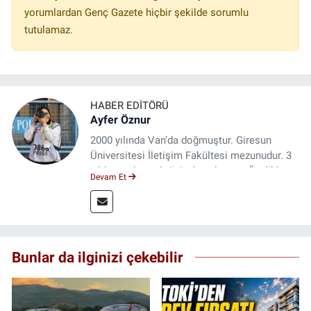
yorumlardan Genç Gazete hiçbir şekilde sorumlu
tutulamaz.
HABER EDITÖRÜ
Ayfer Öznur
2000 yılında Van’da doğmuştur. Giresun
Üniversitesi İletişim Fakültesi mezunudur. 3
yıldır medya sektöründe çalışıyor. Özelikle
Devam Et
kitap ve film konusunda uzmanlaşmıştır.
Bunlar da ilginizi çekebilir