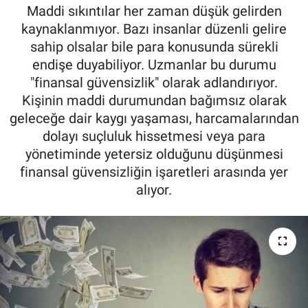
Maddi sıkıntılar her zaman düşük gelirden
Kadın & Aile
kaynaklanmıyor. Bazı insanlar düzenli gelire
sahip olsalar bile para konusunda sürekli
Kültür & Sanat
endişe duyabiliyor. Uzmanlar bu durumu
"finansal güvensizlik" olarak adlandırıyor.
Sağlık
Kişinin maddi durumundan bağımsız olarak
geleceğe dair kaygı yaşaması, harcamalarından
Siyaset
dolayı suçluluk hissetmesi veya para
yönetiminde yetersiz olduğunu düşünmesi
Teknoloji
finansal güvensizliğin işaretleri arasında yer
alıyor.
Yazarlar
Astroloji-Rüya