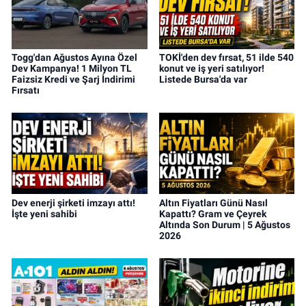
Togg'dan Ağustos Ayına Özel
TOKİ'den dev fırsat, 51 ilde 540
Dev Kampanya! 1 Milyon TL
konut ve iş yeri satılıyor!
Faizsiz Kredi ve Şarj İndirimi
Listede Bursa'da var
Fırsatı
Dev enerji şirketi imzayı attı!
Altın Fiyatları Günü Nasıl
İşte yeni sahibi
Kapattı? Gram ve Çeyrek
Altında Son Durum | 5 Ağustos
2026