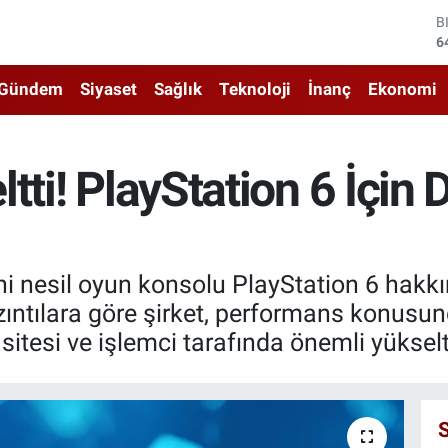
D
4
E
5
Gündem
Siyaset
Sağlık
Teknoloji
İnanç
Ekonomi
S
6
G
6
tti! PlayStation 6 İçin
B
1
B
6
 nesil oyun konsolu PlayStation 6 hakkın
ntılara göre şirket, performans konusund
pasitesi ve işlemci tarafında önemli yüksel