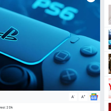
-
+
A
A
esi: 2 Dk