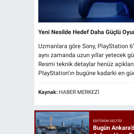
Yeni Nesilde Hedef Daha Güçlü Oyu
Uzmanlara göre Sony, PlayStation 6’d
aynı zamanda uzun yıllar yetecek güç
Resmi teknik detaylar henüz açıklanm
PlayStation’ın bugüne kadarki en güç
Kaynak:
HABER MERKEZİ
EDITÖRÜN SEÇTIĞI
Bugün Ankara'd