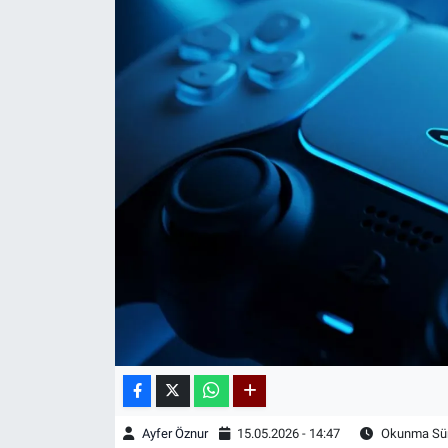
Kadın & Aile
Kültür & Sanat
Sağlık
Siyaset
Teknoloji
Yazarlar
Astroloji-Rüya
Ayfer Öznur
15.05.2026 - 14:47
Okunma Sür