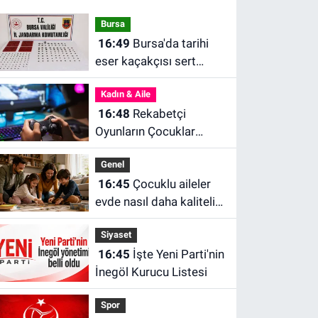
Bursa
16:49
Bursa'da tarihi
eser kaçakçısı sert
kayaya çarptı
Kadın & Aile
16:48
Rekabetçi
Oyunların Çocuklar
Üzerindeki Olumlu
Genel
Etkileri Neler?
16:45
Çocuklu aileler
evde nasıl daha kaliteli
vakit geçirebilir?
Siyaset
Araştırmalar 10–20
16:45
İşte Yeni Parti'nin
dakikanın önemine
İnegöl Kurucu Listesi
işaret ediyor
Spor