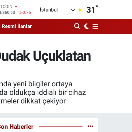
°
OLAR
31
İstanbul
7,7069
%0.17
URO
5,0265
%0.01
Resmi İlanlar
TERLİN
4,1897
%0.02
RAM ALTIN
618.49
%2.12
 Dudak Uçuklatan
İST100
3.887
%64
ITCOIN
4.360,53
%-0.76
da yeni bilgiler ortaya
a oldukça iddialı bir cihaz
tmeler dikkat çekiyor.
Son Haberler