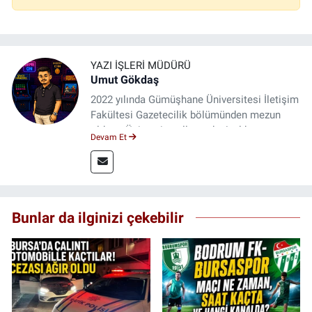
YAZI İŞLERI MÜDÜRÜ
Umut Gökdaş
2022 yılında Gümüşhane Üniversitesi İletişim
Fakültesi Gazetecilik bölümünden mezun
oldum. Üniversite yıllarımda 4 yıl boyunca
Devam Et
uygulamalı medya merkezinde görev alarak
saha deneyimi kazandım. 2023 yılından beri
Genç Gazete'de okurlarımıza haber
ulaştırıyorum.
Bunlar da ilginizi çekebilir