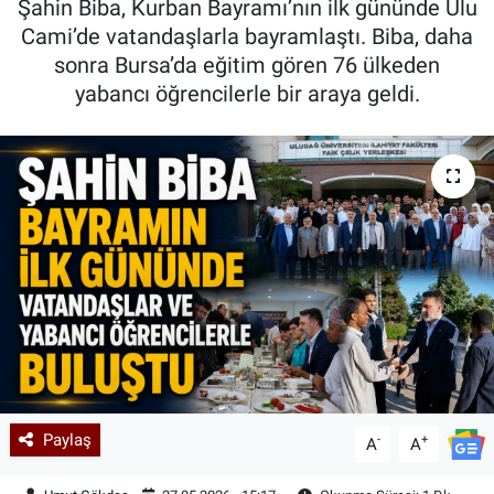
Şahin Biba, Kurban Bayramı’nın ilk gününde Ulu
Cami’de vatandaşlarla bayramlaştı. Biba, daha
Kadın & Aile
sonra Bursa’da eğitim gören 76 ülkeden
yabancı öğrencilerle bir araya geldi.
Kültür & Sanat
Sağlık
Siyaset
Teknoloji
Yazarlar
Astroloji-Rüya
Paylaş
-
+
A
A