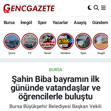
Bursa
Nöbetçi Eczaneler
Bursa
İnegöl
Spor
Yazarlar
Asayiş
Gündem
İnegöl
Hava Durumu
3.SAYFA
Trafik Durumu
Çevre
TV
Genel
Gündem
Spor
İnegöl
Spor
Süper Lig Puan Durumu ve Fikstür
Eğitim
Tüm Manşetler
BURSA
Şahin Biba bayramın ilk
Ekonomi
Son Dakika Haberleri
gününde vatandaşlar ve
öğrencilerle buluştu
Güncel
Haber Arşivi
Bursa Büyükşehir Belediyesi Başkan Vekili
İnanç