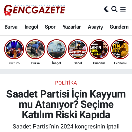
Bursa
Nöbetçi Eczaneler
Bursa
İnegöl
Spor
Yazarlar
Asayiş
Gündem
İnegöl
Hava Durumu
3.SAYFA
Trafik Durumu
Kültür&
Bursa
İnegöl
Genel
Gündem
Ekonomi
Spor
Süper Lig Puan Durumu ve Fikstür
Eğitim
Tüm Manşetler
POLITIKA
Saadet Partisi İçin Kayyum
Ekonomi
Son Dakika Haberleri
mu Atanıyor? Seçime
Katılım Riski Kapıda
Güncel
Haber Arşivi
Saadet Partisi’nin 2024 kongresinin iptali
İnanç