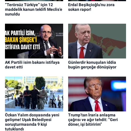
“Terörsüz Türkiye” için 12
Erdal Beşikçioğlu'nu zora
maddelik kanun teklifi Meclis’e
sokan rapor!
sunuldu
AK Partili isim bakanı istifaya
Günlerdir konuşulan iddia
davet etti
bugün gerçeğe dönüşüyor
Özkan Yalım dosyasında yeni
Trump’tan İran’a anlaşma
gelişme! Uşak Belediyesi
çağrısı ve ağır tehdit: “Geri
soruşturmasında 9 kişi
döner, işi bitiririm”
tutuklandı