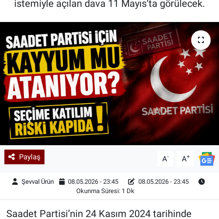
istemiyle açılan dava 11 Mayıs’ta görülecek.
Kadın & Aile
Kültür & Sanat
Sağlık
Siyaset
Teknoloji
Yazarlar
Paylaş
-
+
A
A
Astroloji-Rüya
Şevval Ürün
08.05.2026 - 23:45
08.05.2026 - 23:45
Okunma Süresi: 1 Dk
Saadet Partisi’nin 24 Kasım 2024 tarihinde