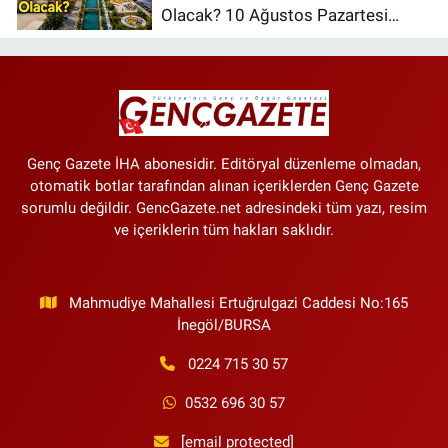
Olacak? 10 Ağustos Pazartesi
İnegöl Hava Durumu
Genç Gazete İHA abonesidir. Editöryal düzenleme olmadan,
otomatik botlar tarafından alınan içeriklerden Genç Gazete
sorumlu değildir. GencGazete.net adresindeki tüm yazı, resim
ve içeriklerin tüm hakları saklıdır.
Mahmudiye Mahallesi Ertuğrulgazi Caddesi No:165
İnegöl/BURSA
0224 715 30 57
0532 696 30 57
[email protected]