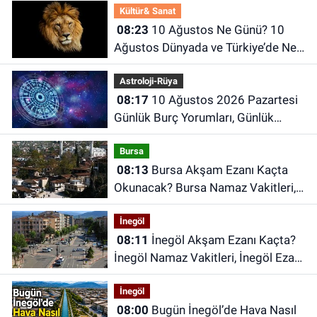
Kültür& Sanat
08:23
10 Ağustos Ne Günü? 10
Ağustos Dünyada ve Türkiye’de Ne
Günü? 10 Ağustos Ne Burcu?
Astroloji-Rüya
08:17
10 Ağustos 2026 Pazartesi
Günlük Burç Yorumları, Günlük
Astroloji Rehberi
Bursa
08:13
Bursa Akşam Ezanı Kaçta
Okunacak? Bursa Namaz Vakitleri,
Bursa Ezan Saatleri | 10 Ağustos
İnegöl
2026 Pazartesi
08:11
İnegöl Akşam Ezanı Kaçta?
İnegöl Namaz Vakitleri, İnegöl Ezan
Saatleri | 10 Ağustos 2026
İnegöl
Pazartesi
08:00
Bugün İnegöl’de Hava Nasıl