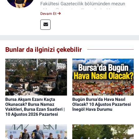
Fakültesi Gazetecilik bölümünden mezun
oldum. Üniversite yıllarımda 4 yıl boyunca
Devam Et
uygulamalı medya merkezinde görev alarak
saha deneyimi kazandım. 2023 yılından beri
Genç Gazete'de okurlarımıza haber
ulaştırıyorum.
Bunlar da ilginizi çekebilir
Bursa Akşam Ezanı Kaçta
Bugün Bursa'da Hava Nasıl
Okunacak? Bursa Namaz
Olacak? 10 Ağustos Pazartesi
Vakitleri, Bursa Ezan Saatleri |
İnegöl Hava Durumu
10 Ağustos 2026 Pazartesi