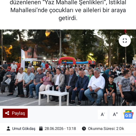
düzenlenen “Yaz Mahalle Şenlikleri”, İstiklal
Mahallesi’nde çocukları ve aileleri bir araya
Kadın & Aile
getirdi.
Kültür & Sanat
Sağlık
Siyaset
Teknoloji
Yazarlar
Astroloji-Rüya
Paylaş
-
+
A
A
Umut Gökdaş
28.06.2026 - 13:18
Okunma Süresi: 2 Dk