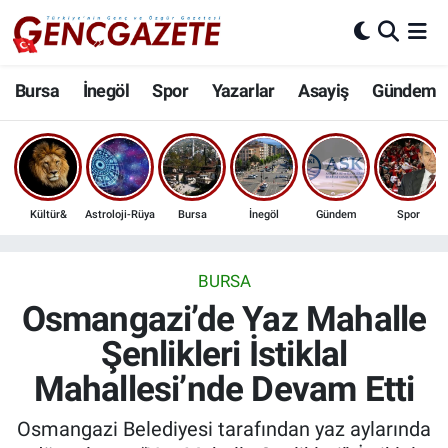
Bursa
Nöbetçi Eczaneler
Bursa
İnegöl
Spor
Yazarlar
Asayiş
Gündem
İnegöl
Hava Durumu
3.SAYFA
Trafik Durumu
Kültür&
Astroloji-Rüya
Bursa
İnegöl
Gündem
Spor
Spor
Süper Lig Puan Durumu ve Fikstür
Eğitim
Tüm Manşetler
BURSA
Osmangazi’de Yaz Mahalle
Ekonomi
Son Dakika Haberleri
Şenlikleri İstiklal
Mahallesi’nde Devam Etti
Güncel
Haber Arşivi
Osmangazi Belediyesi tarafından yaz aylarında
İnanç