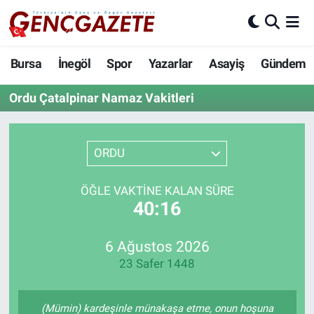
Bursa
Nöbetçi Eczaneler
Bursa
İnegöl
Spor
Yazarlar
Asayiş
Gündem
İnegöl
Hava Durumu
Ordu Çatalpinar Namaz Vakitleri
3.SAYFA
Trafik Durumu
ORDU
Spor
Süper Lig Puan Durumu ve Fikstür
ÖĞLE VAKTINE KALAN SÜRE
Eğitim
Tüm Manşetler
40:15
Ekonomi
Son Dakika Haberleri
6 Ağustos 2026
23 Safer 1448
Güncel
Haber Arşivi
İnanç
(Mümin) kardeşinle münakaşa etme, onun hoşuna