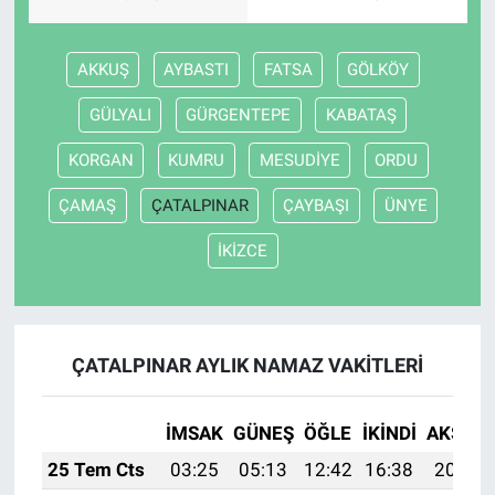
AKKUŞ
AYBASTI
FATSA
GÖLKÖY
GÜLYALI
GÜRGENTEPE
KABATAŞ
KORGAN
KUMRU
MESUDİYE
ORDU
ÇAMAŞ
ÇATALPINAR
ÇAYBAŞI
ÜNYE
İKİZCE
ÇATALPINAR AYLIK NAMAZ VAKITLERI
İMSAK
GÜNEŞ
ÖĞLE
İKINDI
AKŞAM
25 Tem Cts
03:25
05:13
12:42
16:38
20:01