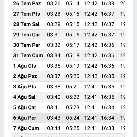
26 Tem Paz
03:26
05:14
12:42
16:38
20:00
27 Tem Pts
03:28
05:15
12:42
16:37
19:59
28 Tem Sal
03:29
05:15
12:42
16:37
19:58
29 Tem Çar
03:31
05:16
12:42
16:37
19:57
30 Tem Per
03:32
05:17
12:42
16:36
19:56
31 Tem Cum
03:34
05:18
12:42
16:36
19:55
1 Ağu Cts
03:35
05:19
12:42
16:36
19:54
2 Ağu Paz
03:37
05:20
12:42
16:35
19:53
3 Ağu Pts
03:38
05:21
12:41
16:35
19:52
4 Ağu Sal
03:40
05:22
12:41
16:35
19:51
5 Ağu Çar
03:41
05:23
12:41
16:34
19:50
6 Ağu Per
03:43
05:24
12:41
16:34
19:48
7 Ağu Cum
03:44
05:25
12:41
16:33
19:47