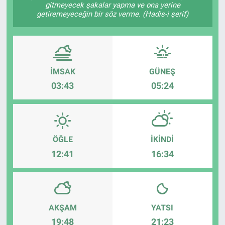
gitmeyecek şakalar yapma ve ona yerine
getiremeyeceğin bir söz verme. (Hadis-i şerif)
Kadın & Aile
Kültür & Sanat
Sağlık
İMSAK
GÜNEŞ
03:43
05:24
Siyaset
Teknoloji
ÖĞLE
İKINDI
Yazarlar
12:41
16:34
Astroloji-Rüya
AKŞAM
YATSI
19:48
21:23