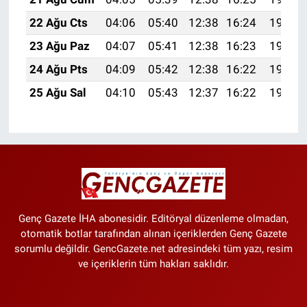
22 Ağu Cts
04:06
05:40
12:38
16:24
19:27
23 Ağu Paz
04:07
05:41
12:38
16:23
19:25
24 Ağu Pts
04:09
05:42
12:38
16:22
19:24
25 Ağu Sal
04:10
05:43
12:37
16:22
19:22
Genç Gazete İHA abonesidir. Editöryal düzenleme olmadan,
otomatik botlar tarafından alınan içeriklerden Genç Gazete
sorumlu değildir. GencGazete.net adresindeki tüm yazı, resim
ve içeriklerin tüm hakları saklıdır.