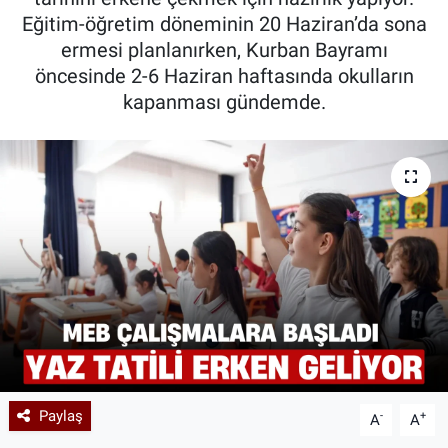
Eğitim-öğretim döneminin 20 Haziran’da sona
Kadın & Aile
ermesi planlanırken, Kurban Bayramı
öncesinde 2-6 Haziran haftasında okulların
Kültür & Sanat
kapanması gündemde.
Sağlık
Siyaset
Teknoloji
Yazarlar
Astroloji-Rüya
Paylaş
-
+
A
A