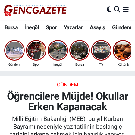
Bursa
Nöbetçi Eczaneler
Bursa
İnegöl
Spor
Yazarlar
Asayiş
Gündem
İnegöl
Hava Durumu
3.SAYFA
Trafik Durumu
Gündem
Spor
İnegöl
Bursa
TV
Kültür&
Spor
Süper Lig Puan Durumu ve Fikstür
Eğitim
Tüm Manşetler
GÜNDEM
Öğrencilere Müjde! Okullar
Ekonomi
Son Dakika Haberleri
Erken Kapanacak
Güncel
Haber Arşivi
Milli Eğitim Bakanlığı (MEB), bu yıl Kurban
Bayramı nedeniyle yaz tatilinin başlangıç
İnanç
tarihini erkene çekmek için hazırlık yapıyor.