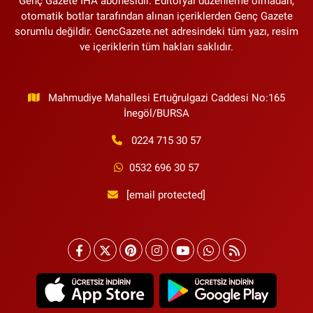
Genç Gazete İHA abonesidir. Editöryal düzenleme olmadan,
otomatik botlar tarafından alınan içeriklerden Genç Gazete
sorumlu değildir. GencGazete.net adresindeki tüm yazı, resim
ve içeriklerin tüm hakları saklıdır.
Mahmudiye Mahallesi Ertuğrulgazi Caddesi No:165
İnegöl/BURSA
0224 715 30 57
0532 696 30 57
[email protected]