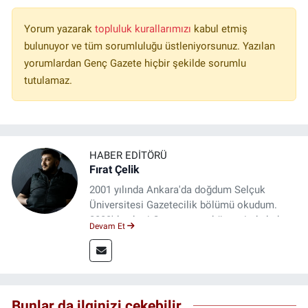
Yorum yazarak
topluluk kurallarımızı
kabul etmiş
bulunuyor ve tüm sorumluluğu üstleniyorsunuz. Yazılan
yorumlardan Genç Gazete hiçbir şekilde sorumlu
tutulamaz.
HABER EDITÖRÜ
Fırat Çelik
2001 yılında Ankara'da doğdum Selçuk
Üniversitesi Gazetecilik bölümü okudum.
2023'den beri Genç gazete bünyesinde haber
Devam Et
editörlüğü yapmaktayım.
Bunlar da ilginizi çekebilir