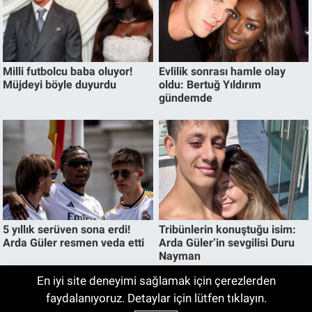
En iyi site deneyimi sağlamak için çerezlerden
Ağustos 2026 Tesla Fiyatları Belli Oldu!
faydalanıyoruz. Detaylar için lütfen tıklayın.
06:00
Model Y'nin Güncel Fiyatı Dikkat Çekiyor