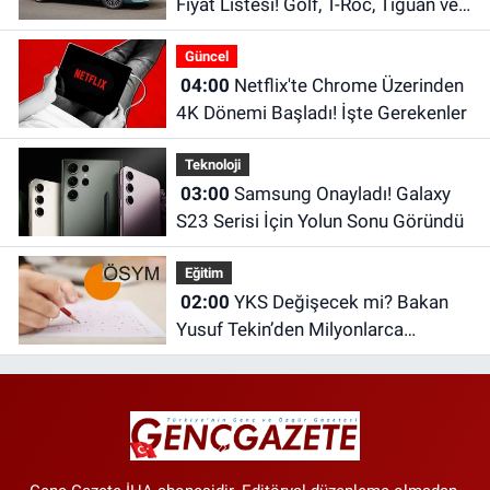
Fiyat Listesi! Golf, T-Roc, Tiguan ve
Passat Fiyatları
Güncel
04:00
Netflix'te Chrome Üzerinden
4K Dönemi Başladı! İşte Gerekenler
Teknoloji
03:00
Samsung Onayladı! Galaxy
S23 Serisi İçin Yolun Sonu Göründü
Eğitim
02:00
YKS Değişecek mi? Bakan
Yusuf Tekin’den Milyonlarca
Öğrenciyi İlgilendiren Açıklama