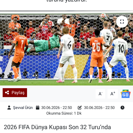
Kadın & Aile
Kültür & Sanat
Sağlık
Siyaset
Teknoloji
Yazarlar
Paylaş
-
+
A
A
Astroloji-Rüya
Şevval Ürün
30.06.2026 - 22:50
30.06.2026 - 22:50
Okunma Süresi: 1 Dk
2026 FIFA Dünya Kupası Son 32 Turu’nda