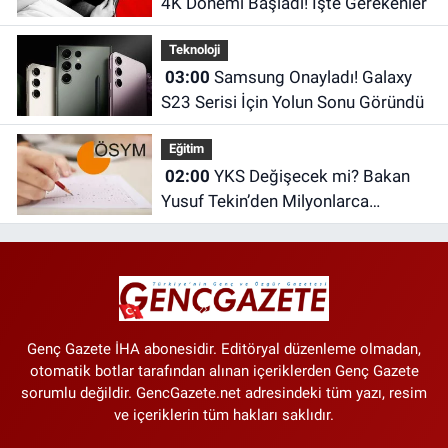
4K Dönemi Başladı! İşte Gerekenler
Teknoloji
03:00
Samsung Onayladı! Galaxy
S23 Serisi İçin Yolun Sonu Göründü
Eğitim
02:00
YKS Değişecek mi? Bakan
Yusuf Tekin’den Milyonlarca
Öğrenciyi İlgilendiren Açıklama
Genç Gazete İHA abonesidir. Editöryal düzenleme olmadan,
otomatik botlar tarafından alınan içeriklerden Genç Gazete
sorumlu değildir. GencGazete.net adresindeki tüm yazı, resim
ve içeriklerin tüm hakları saklıdır.