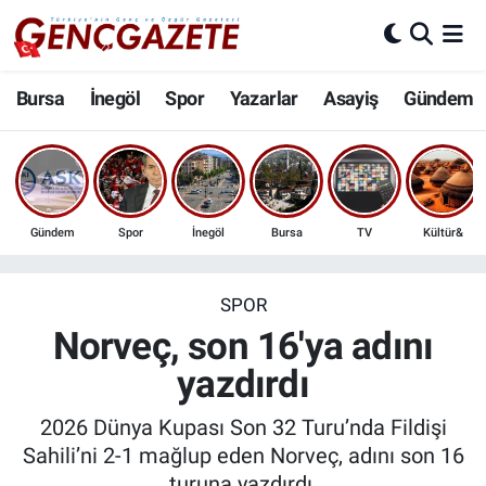
Bursa
Nöbetçi Eczaneler
Bursa
İnegöl
Spor
Yazarlar
Asayiş
Gündem
İnegöl
Hava Durumu
3.SAYFA
Trafik Durumu
Gündem
Spor
İnegöl
Bursa
TV
Kültür&
Spor
Süper Lig Puan Durumu ve Fikstür
Eğitim
Tüm Manşetler
SPOR
Norveç, son 16'ya adını
Ekonomi
Son Dakika Haberleri
yazdırdı
Güncel
Haber Arşivi
2026 Dünya Kupası Son 32 Turu’nda Fildişi
Sahili’ni 2-1 mağlup eden Norveç, adını son 16
İnanç
turuna yazdırdı.