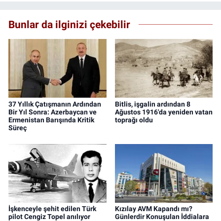
Bunlar da ilginizi çekebilir
37 Yıllık Çatışmanın Ardından
Bitlis, işgalin ardından 8
Bir Yıl Sonra: Azerbaycan ve
Ağustos 1916'da yeniden vatan
Ermenistan Barışında Kritik
toprağı oldu
Süreç
İşkenceyle şehit edilen Türk
Kızılay AVM Kapandı mı?
pilot Cengiz Topel anılıyor
Günlerdir Konuşulan İddialara