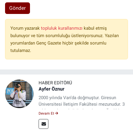
Gönder
Yorum yazarak
topluluk kurallarımızı
kabul etmiş
bulunuyor ve tüm sorumluluğu üstleniyorsunuz. Yazılan
yorumlardan Genç Gazete hiçbir şekilde sorumlu
tutulamaz.
HABER EDITÖRÜ
Ayfer Öznur
2000 yılında Van’da doğmuştur. Giresun
Üniversitesi İletişim Fakültesi mezunudur. 3
yıldır medya sektöründe çalışıyor. Özelikle
Devam Et
kitap ve film konusunda uzmanlaşmıştır.