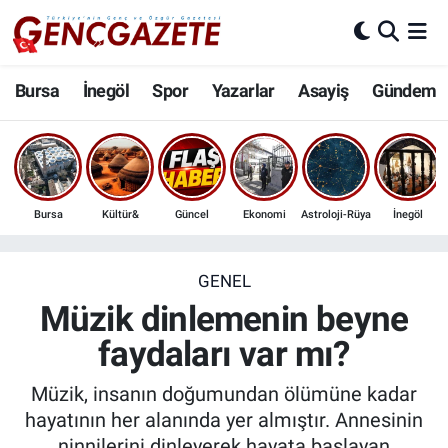
Bursa
Nöbetçi Eczaneler
Bursa
İnegöl
Spor
Yazarlar
Asayiş
Gündem
İnegöl
Hava Durumu
3.SAYFA
Trafik Durumu
Bursa
Kültür&
Güncel
Ekonomi
Astroloji-Rüya
İnegöl
Spor
Süper Lig Puan Durumu ve Fikstür
Eğitim
Tüm Manşetler
GENEL
Müzik dinlemenin beyne
Ekonomi
Son Dakika Haberleri
faydaları var mı?
Güncel
Haber Arşivi
Müzik, insanın doğumundan ölümüne kadar
hayatının her alanında yer almıştır. Annesinin
İnanç
ninnilerini dinleyerek hayata başlayan