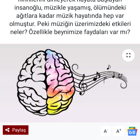
insanoğlu, müzikle yaşamış, ölümündeki
Kadın & Aile
ağıtlara kadar müzik hayatında hep var
olmuştur. Peki müziğin üzerimizdeki etkileri
Kültür & Sanat
neler? Özellikle beynimize faydaları var mı?
Sağlık
Siyaset
Teknoloji
Yazarlar
Astroloji-Rüya
Paylaş
-
+
A
A