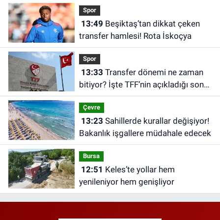
Spor
13:49
Beşiktaş’tan dikkat çeken
transfer hamlesi! Rota İskoçya
Spor
13:33
Transfer dönemi ne zaman
bitiyor? İşte TFF’nin açıkladığı son
tarih
Çevre
13:23
Sahillerde kurallar değişiyor!
Bakanlık işgallere müdahale edecek
Bursa
12:51
Keles’te yollar hem
yenileniyor hem genişliyor