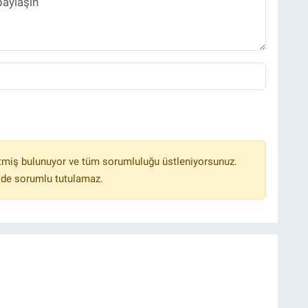
tmiş bulunuyor ve tüm sorumluluğu üstleniyorsunuz.
lde sorumlu tutulamaz.