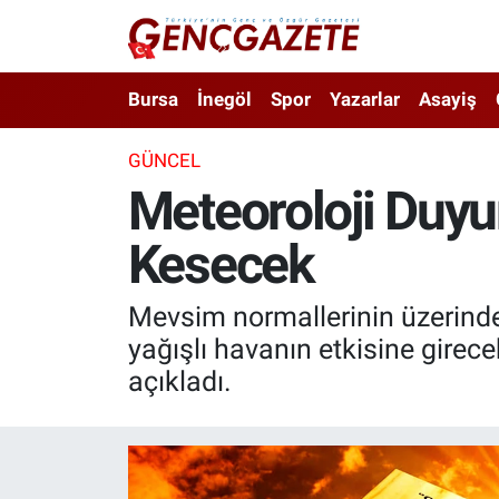
Bursa
Nöbetçi Eczaneler
Bursa
İnegöl
Spor
Yazarlar
Asayiş
İnegöl
Hava Durumu
GÜNCEL
Meteoroloji Duyu
3.SAYFA
Trafik Durumu
Kesecek
Spor
Süper Lig Puan Durumu ve Fikstür
Eğitim
Tüm Manşetler
Mevsim normallerinin üzerinde
yağışlı havanın etkisine girec
Ekonomi
Son Dakika Haberleri
açıkladı.
Güncel
Haber Arşivi
İnanç