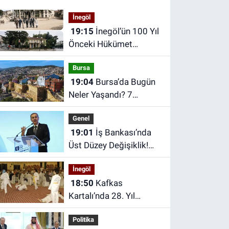
İnegöl
19:15
İnegöl’ün 100 Yıl
Önceki Hükümet
Meydanını Biliyor
Bursa
musunuz?
19:04
Bursa’da Bugün
Neler Yaşandı? 7
Ağustos 2026 Bursa
Genel
Gündemi
19:01
İş Bankası’nda
Üst Düzey Değişiklik!
Hakan Aran Görevden
İnegöl
Ayrılıyor
18:50
Kafkas
Kartalı’nda 28. Yıl
Coşkusu |
Politika
Kafkasspor’un Hedefi