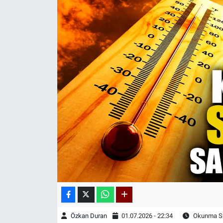
Kadın & Aile
Kültür & Sanat
Sağlık
Siyaset
Teknoloji
Yazarlar
Astroloji-Rüya
Özkan Duran
01.07.2026 - 22:34
Okunma Sü