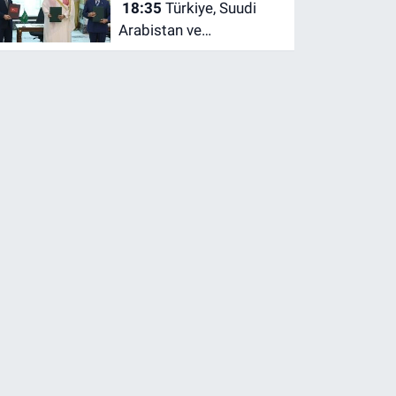
18:35
Türkiye, Suudi
Üst Lig
Arabistan ve
Pakistan’dan Mekke
Ortak Savunma
Anlaşması