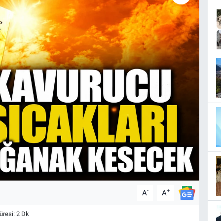
-
+
A
A
resi: 2 Dk