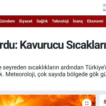
D
4
E
5
Gündem
Siyaset
Sağlık
Teknoloji
İnanç
Ekonomi
S
6
G
6
rdu: Kavurucu Sıcaklar
B
1
B
6
 seyreden sıcaklıkların ardından Türkiy
ek. Meteoroloji, çok sayıda bölgede gök g