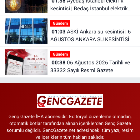
01:38
Ayedaş İstanbul elektrik
kesintisi | Bedaş İstanbul elektrik
kesintisi | İstanbul’da 21 ilçede
Gündem
elektrik kesintisi!
01:03
ASKİ Ankara su kesintisi | 6
AĞUSTOS ANKARA SU KESİNTİSİ
Gündem
00:38
06 Ağustos 2026 Tarihli ve
33332 Sayılı Resmî Gazete
Genç Gazete İHA abonesidir. Editöryal düzenleme olmadan,
otomatik botlar tarafından alınan içeriklerden Genç Gazete
sorumlu değildir. GencGazete.net adresindeki tüm yazı, resim
ve içeriklerin tüm hakları saklıdır.