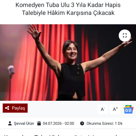
Komedyen Tuba Ulu 3 Yıla Kadar Hapis
Kadın & Aile
Talebiyle Hâkim Karşısına Çıkacak
Kültür & Sanat
Sağlık
Siyaset
Teknoloji
Yazarlar
Astroloji-Rüya
Paylaş
-
+
A
A
Şevval Ürün
04.07.2026 - 02:00
Okunma Süresi: 1 Dk