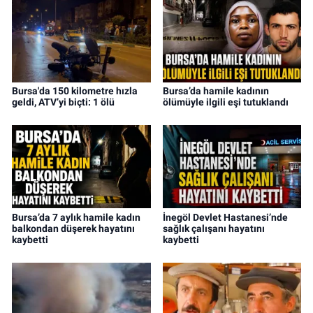
Bursa'da 150 kilometre hızla
Bursa’da hamile kadının
geldi, ATV’yi biçti: 1 ölü
ölümüyle ilgili eşi tutuklandı
Bursa’da 7 aylık hamile kadın
İnegöl Devlet Hastanesi’nde
balkondan düşerek hayatını
sağlık çalışanı hayatını
kaybetti
kaybetti