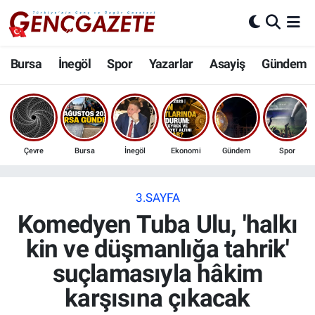
Bursa
Nöbetçi Eczaneler
Bursa
İnegöl
Spor
Yazarlar
Asayiş
Gündem
İnegöl
Hava Durumu
3.SAYFA
Trafik Durumu
Çevre
Bursa
İnegöl
Ekonomi
Gündem
Spor
Spor
Süper Lig Puan Durumu ve Fikstür
Eğitim
Tüm Manşetler
3.SAYFA
Komedyen Tuba Ulu, 'halkı
Ekonomi
Son Dakika Haberleri
kin ve düşmanlığa tahrik'
suçlamasıyla hâkim
Güncel
Haber Arşivi
karşısına çıkacak
İnanç