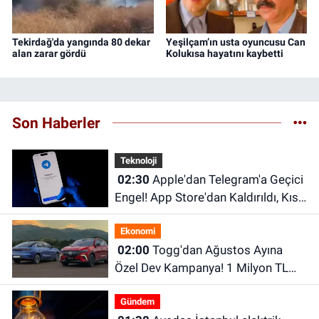
Tekirdağ'da yangında 80 dekar
Yeşilçam’ın usta oyuncusu Can
alan zarar gördü
Kolukısa hayatını kaybetti
Son Haberler
Teknoloji
02:30
Apple'dan Telegram'a Geçici
Engel! App Store'dan Kaldırıldı, Kısa
Süre Sonra Geri Döndü
Ekonomi
02:00
Togg'dan Ağustos Ayına
Özel Dev Kampanya! 1 Milyon TL
Faizsiz Kredi ve Şarj İndirimi Fırsatı
Gündem