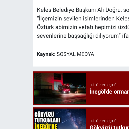
Keles Belediye Başkanı Ali Doğru, 
“İlçemizin sevilen isimlerinden Kele
Öztürk abimizin vefatı hepimizi üzd
sevenlerine başsağlığı diliyorum” ifad
Kaynak:
SOSYAL MEDYA
EDITÖRÜN SEÇTIĞI
İnegöl'de orman
EDITÖRÜN SEÇTIĞI
Gökyüzü tutkunl