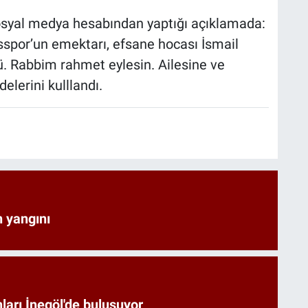
sosyal medya hesabından yaptığı açıklamada:
sspor’un emektarı, efsane hocası İsmail
ü. Rabbim rahmet eylesin. Ailesine ve
elerini kulllandı.
 yangını
arı İnegöl'de buluşuyor