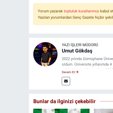
Yorum yazarak
topluluk kurallarımızı
kabul e
Yazılan yorumlardan Genç Gazete hiçbir şeki
YAZI İŞLERI MÜDÜRÜ
Umut Gökdaş
2022 yılında Gümüşhane Üniver
oldum. Üniversite yıllarımda 
saha deneyimi kazandım. 2023 
Devam Et
ulaştırıyorum.
Bunlar da ilginizi çekebilir