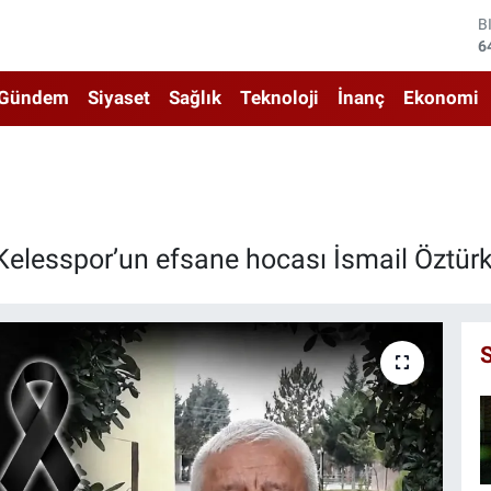
6
D
4
E
5
Gündem
Siyaset
Sağlık
Teknoloji
İnanç
Ekonomi
S
6
G
6
B
1
Kelesspor’un efsane hocası İsmail Öztürk,