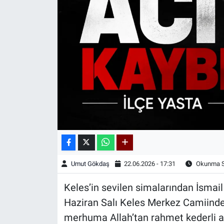
Kadın & Aile
Kültür & Sanat
Sağlık
Siyaset
Teknoloji
Yazarlar
Umut Gökdaş
22.06.2026 - 17:31
Okunma Sü
Astroloji-Rüya
Keles’in sevilen simalarından İsmail
Haziran Salı Keles Merkez Camiinden
merhuma Allah’tan rahmet kederli ail