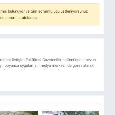
tmiş bulunuyor ve tüm sorumluluğu üstleniyorsunuz.
lde sorumlu tutulamaz.
sitesi İletişim Fakültesi Gazetecilik bölümünden mezun
4 yıl boyunca uygulamalı medya merkezinde görev alarak
yılından beri Genç Gazete'de okurlarımıza haber