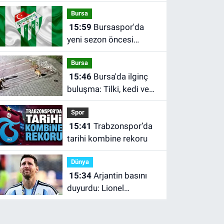
Bursa
15:59
Bursaspor'da
yeni sezon öncesi
sakatlık şoku!
Bursa
15:46
Bursa'da ilginç
buluşma: Tilki, kedi ve
kirpi aynı noktada
Spor
görüntülendi
15:41
Trabzonspor’da
tarihi kombine rekoru
Dünya
15:34
Arjantin basını
duyurdu: Lionel
Messi’nin babası Jorge
Messi 68 yaşında