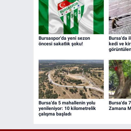
Bursaspor'da yeni sezon
Bursa'da i
öncesi sakatlık şoku!
kedi ve ki
görüntülen
Bursa’da 5 mahallenin yolu
Bursa'da 7
yenileniyor: 10 kilometrelik
Zamana M
çalışma başladı