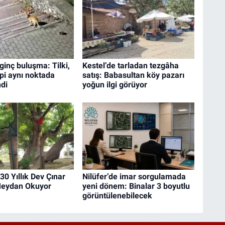
lginç buluşma: Tilki,
Kestel’de tarladan tezgâha
rpi aynı noktada
satış: Babasultan köy pazarı
di
yoğun ilgi görüyor
30 Yıllık Dev Çınar
Nilüfer’de imar sorgulamada
eydan Okuyor
yeni dönem: Binalar 3 boyutlu
görüntülenebilecek