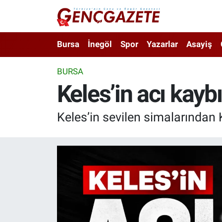
Bursa
Nöbetçi Eczaneler
Bursa
İnegöl
Spor
Yazarlar
Asayiş
İnegöl
Hava Durumu
BURSA
Keles’in acı kaybı
3.SAYFA
Trafik Durumu
Spor
Süper Lig Puan Durumu ve Fikstür
Keles’in sevilen simalarından 
Eğitim
Tüm Manşetler
Ekonomi
Son Dakika Haberleri
Güncel
Haber Arşivi
İnanç