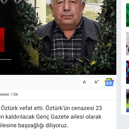
-
+
A
A
resi: 1 Dk
 Öztürk vefat etti. Öztürk’ün cenazesi 23
 kaldırılacak Genç Gazete ailesi olarak
esine başsağlığı diliyoruz.