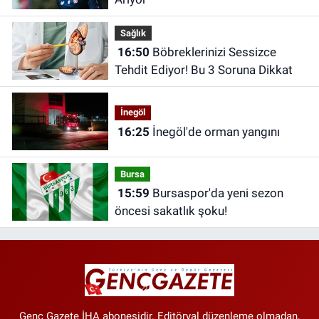
Sağlık
16:50
Böbreklerinizi Sessizce
Tehdit Ediyor! Bu 3 Soruna Dikkat
İnegöl
16:25
İnegöl'de orman yangını
Bursa
15:59
Bursaspor'da yeni sezon
öncesi sakatlık şoku!
Genç Gazete İHA abonesidir. Editöryal düzenleme olmadan,