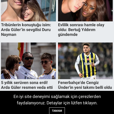
En iyi site deneyimi sağlamak için çerezlerden
Okullara güvenlik personeli alımı
faydalanıyoruz. Detaylar için lütfen tıklayın.
17:45
yapılacak! 30 bin personel alınacak
TAMAM