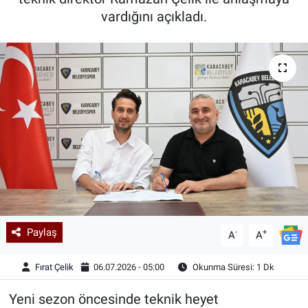
vardığını açıkladı.
Kadın & Aile
Kültür & Sanat
Sağlık
Siyaset
Teknoloji
Yazarlar
Paylaş
-
+
Astroloji-Rüya
A
A
Fırat Çelik
06.07.2026 - 05:00
Okunma Süresi: 1 Dk
Yeni sezon öncesinde teknik heyet