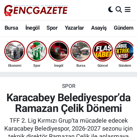
Bursa
Nöbetçi Eczaneler
Bursa
İnegöl
Spor
Yazarlar
Asayiş
Gündem
İnegöl
Hava Durumu
3.SAYFA
Trafik Durumu
Ekonomi
Spor
İnegöl
Bursa
Güncel
Gündem
Spor
Süper Lig Puan Durumu ve Fikstür
Eğitim
Tüm Manşetler
SPOR
Karacabey Belediyespor’da
Ekonomi
Son Dakika Haberleri
Ramazan Çelik Dönemi
Güncel
Haber Arşivi
TFF 2. Lig Kırmızı Grup’ta mücadele edecek
Karacabey Belediyespor, 2026-2027 sezonu için
İnanç
teknik direktör Ramazan Çelik ile anlaşmaya