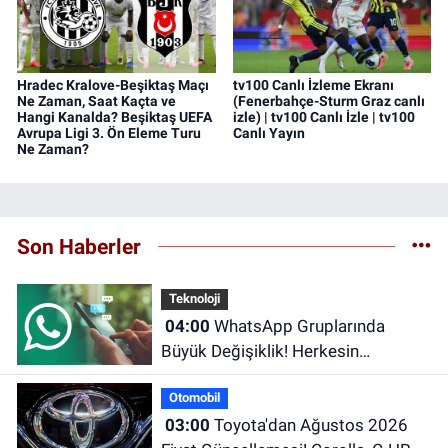
Hradec Kralove-Beşiktaş Maçı
tv100 Canlı İzleme Ekranı
Ne Zaman, Saat Kaçta ve
(Fenerbahçe-Sturm Graz canlı
Hangi Kanalda? Beşiktaş UEFA
izle) | tv100 Canlı İzle | tv100
Avrupa Ligi 3. Ön Eleme Turu
Canlı Yayın
Ne Zaman?
Son Haberler
Teknoloji
04:00
WhatsApp Gruplarında
Büyük Değişiklik! Herkesin
Beklediği Özellik Sonunda Geldi
Otomobil
03:00
Toyota'dan Ağustos 2026