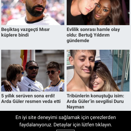
En iyi site deneyimi sağlamak için çerezlerden
WhatsApp Gruplarında Büyük Değişiklik!
faydalanıyoruz. Detaylar için lütfen tıklayın.
04:00
Herkesin Beklediği Özellik Sonunda Geldi