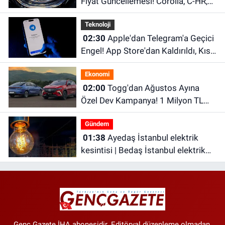
Fiyat Güncellemesi! Corolla, C-HR,
RAV4 ve Hilux'un Yeni Fiyatları Belli
Teknoloji
Oldu
02:30
Apple'dan Telegram'a Geçici
Engel! App Store'dan Kaldırıldı, Kısa
Süre Sonra Geri Döndü
Ekonomi
02:00
Togg'dan Ağustos Ayına
Özel Dev Kampanya! 1 Milyon TL
Faizsiz Kredi ve Şarj İndirimi Fırsatı
Gündem
01:38
Ayedaş İstanbul elektrik
kesintisi | Bedaş İstanbul elektrik
kesintisi | İstanbul’da 21 ilçede
elektrik kesintisi!
Genç Gazete İHA abonesidir. Editöryal düzenleme olmadan,