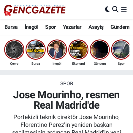
Bursa
Nöbetçi Eczaneler
Bursa
İnegöl
Spor
Yazarlar
Asayiş
Gündem
İnegöl
Hava Durumu
3.SAYFA
Trafik Durumu
Çevre
Bursa
İnegöl
Ekonomi
Gündem
Spor
Spor
Süper Lig Puan Durumu ve Fikstür
Eğitim
Tüm Manşetler
SPOR
Jose Mourinho, resmen
Ekonomi
Son Dakika Haberleri
Real Madrid'de
Güncel
Haber Arşivi
Portekizli teknik direktör Jose Mourinho,
Florentino Perez’in yeniden başkan
İnanç
seçilmesinin ardından Real Madrid’in yeni