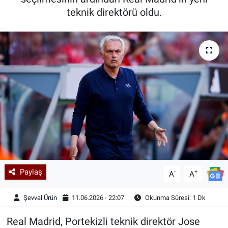
teknik direktörü oldu.
Kadın & Aile
Kültür & Sanat
Sağlık
Siyaset
Teknoloji
Yazarlar
Paylaş
-
+
Astroloji-Rüya
A
A
Şevval Ürün
11.06.2026 - 22:07
Okunma Süresi: 1 Dk
Real Madrid, Portekizli teknik direktör Jose