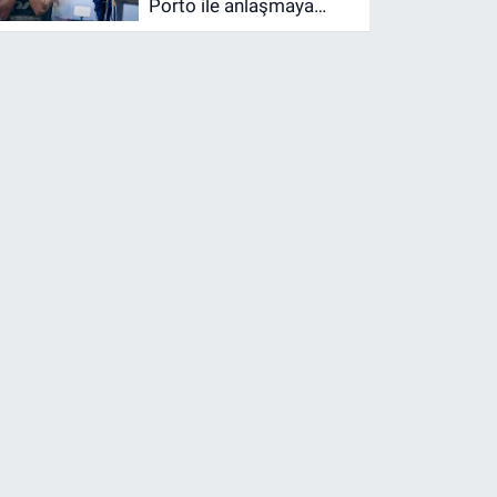
Porto ile anlaşmaya
vardı! Rodrigo Mora
transferi canlı yayında
açıklandı