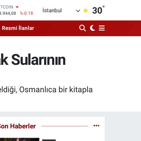
°
OLAR
30
İstanbul
7,7436
%0.18
URO
5,2510
%0.32
Resmi İlanlar
TERLİN
4,4811
%0.38
RAM ALTIN
660.55
%0.03
k Sularının
İST100
3.779
%-14
ITCOIN
4.944,08
%-0.18
ldiği, Osmanlıca bir kitapla
Son Haberler