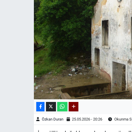
Kadın & Aile
Kültür & Sanat
Sağlık
Siyaset
Teknoloji
Yazarlar
Astroloji-Rüya
Özkan Duran
25.05.2026 - 20:26
Okunma Sü