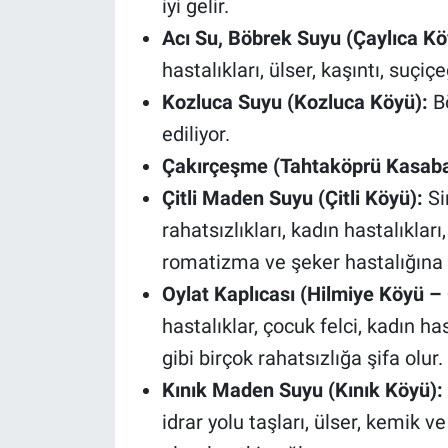
iyi gelir.
Acı Su, Böbrek Suyu (Çaylıca Kö
hastalıkları, ülser, kaşıntı, suçiç
Kozluca Suyu (Kozluca Köyü):
Bö
ediliyor.
Çakırçeşme (Tahtaköprü Kasaba
Çitli Maden Suyu (Çitli Köyü):
Si
rahatsızlıkları, kadın hastalıkları, 
romatizma ve şeker hastalığına iy
Oylat Kaplıcası (Hilmiye Köyü – 
hastalıklar, çocuk felci, kadın ha
gibi birçok rahatsızlığa şifa olur.
Kınık Maden Suyu (Kınık Köyü):
idrar yolu taşları, ülser, kemik 