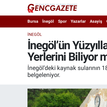
Bursa
Nöbetçi Eczaneler
Bursa
İnegöl
Spor
Yazarlar
Asayiş
İnegöl
Hava Durumu
İNEGÖL
İnegöl’ün Yüzyıll
3.SAYFA
Trafik Durumu
Yerlerini Biliyor
Spor
Süper Lig Puan Durumu ve Fikstür
Eğitim
Tüm Manşetler
İnegöl’deki kaynak sularının 18
belgeleniyor.
Ekonomi
Son Dakika Haberleri
Güncel
Haber Arşivi
İnanç