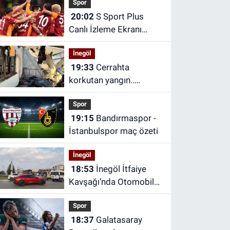
Spor
20:02
S Sport Plus
Canlı İzleme Ekranı
(Galatasaray -Villarreal
İnegöl
canlı izle) | S Sport Plus
19:33
Cerrahta
nereden izlenir, hangi
korkutan yangın..
platformda?
Ekipler müdahale etti
Spor
19:15
Bandırmaspor -
İstanbulspor maç özeti
İnegöl
18:53
İnegöl İtfaiye
Kavşağı’nda Otomobil
ile Halk Otobüsü
Spor
Çarpıştı
18:37
Galatasaray