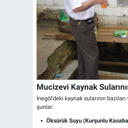
Mucizevi Kaynak Sularının
İnegöl’deki kaynak sularının bazıları v
şunlar:
Öksürük Suyu (Kurşunlu Kasabas