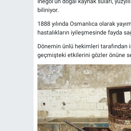
İnegöl’ün doğal kaynak suları, yüzyıll
biliniyor.
1888 yılında Osmanlıca olarak yayıml
hastalıkların iyileşmesinde fayda sağl
Dönemin ünlü hekimleri tarafından in
geçmişteki etkilerini gözler önüne se