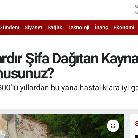
D
4
E
5
Gündem
Siyaset
Sağlık
Teknoloji
İnanç
Ekonomi
S
6
G
6
ardır Şifa Dağıtan Kayna
B
1
 musunuz?
B
6
00’lü yıllardan bu yana hastalıklara iyi ge