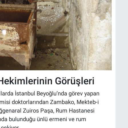
 Hekimlerinin Görüşleri
ıllarda İstanbul Beyoğlu’nda görev yapan
misi doktorlarından Zambako, Mekteb-i
uğgenaral Zuiros Paşa, Rum Hastanesi
ında bulunduğu ünlü ermeni ve rum
çekiyor.