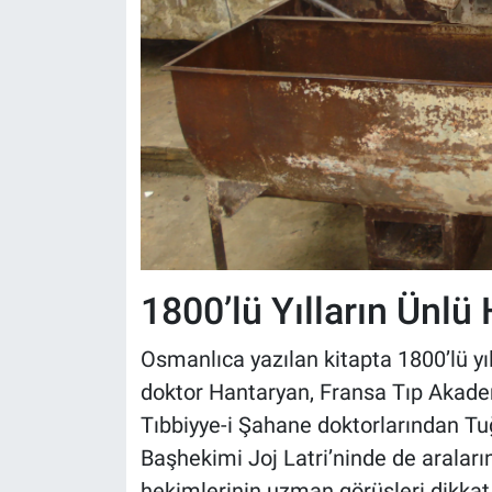
1800’lü Yılların Ünlü
Osmanlıca yazılan kitapta 1800’lü y
doktor Hantaryan, Fransa Tıp Akade
Tıbbiyye-i Şahane doktorlarından T
Başhekimi Joj Latri’ninde de aralar
hekimlerinin uzman görüşleri dikkat 