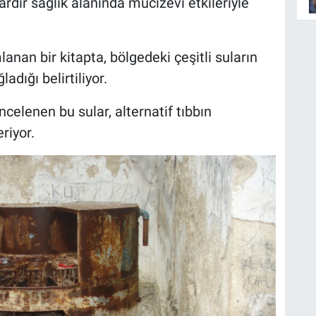
ardır sağlık alanında mucizevi etkileriyle
anan bir kitapta, bölgedeki çeşitli suların
adığı belirtiliyor.
celenen bu sular, alternatif tıbbın
riyor.