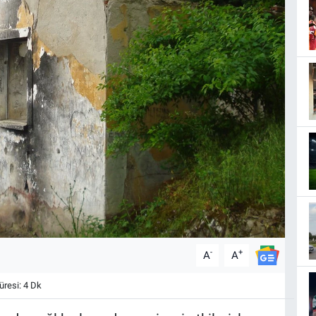
-
+
A
A
resi: 4 Dk