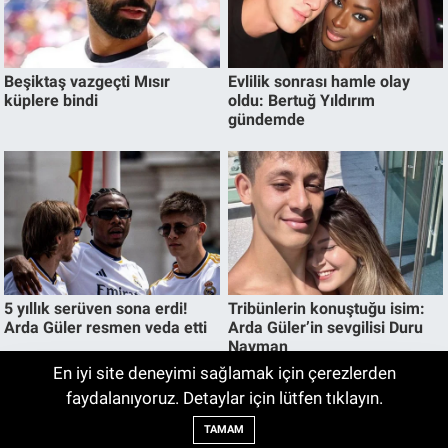
En iyi site deneyimi sağlamak için çerezlerden
faydalanıyoruz. Detaylar için lütfen tıklayın.
Muğla’da deprem oldu!
22:58
TAMAM