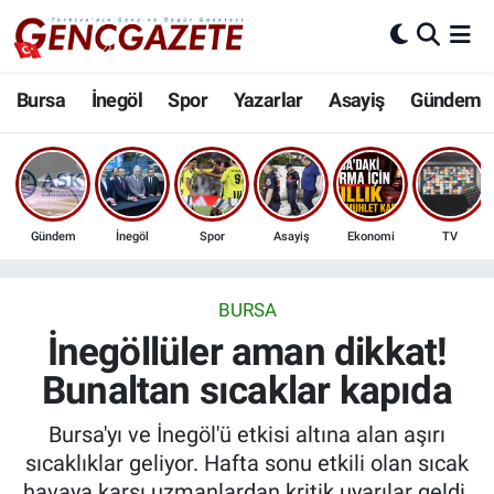
Bursa
Nöbetçi Eczaneler
Bursa
İnegöl
Spor
Yazarlar
Asayiş
Gündem
İnegöl
Hava Durumu
3.SAYFA
Trafik Durumu
Gündem
İnegöl
Spor
Asayiş
Ekonomi
TV
Spor
Süper Lig Puan Durumu ve Fikstür
Eğitim
Tüm Manşetler
BURSA
İnegöllüler aman dikkat!
Ekonomi
Son Dakika Haberleri
Bunaltan sıcaklar kapıda
Güncel
Haber Arşivi
Bursa'yı ve İnegöl'ü etkisi altına alan aşırı
sıcaklıklar geliyor. Hafta sonu etkili olan sıcak
İnanç
havaya karşı uzmanlardan kritik uyarılar geldi.