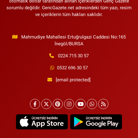
otomatik botlar tarafından alınan içeriklerden Genç Gazete
sorumlu değildir. GencGazete.net adresindeki tüm yazı, resim
ve içeriklerin tüm hakları saklıdır.
Mahmudiye Mahallesi Ertuğrulgazi Caddesi No:165
İnegöl/BURSA
0224 715 30 57
0532 696 30 57
[email protected]