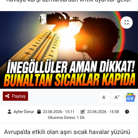
Kadın & Aile
Kültür & Sanat
Sağlık
Siyaset
Teknoloji
Yazarlar
Paylaş
-
+
A
A
Astroloji-Rüya
Ayfer Öznur
23.06.2026 - 15:11
23.06.2026 - 15:58
Okunma Süresi: 1 Dk
Avrupa'da etkili olan aşırı sıcak havalar yüzünü