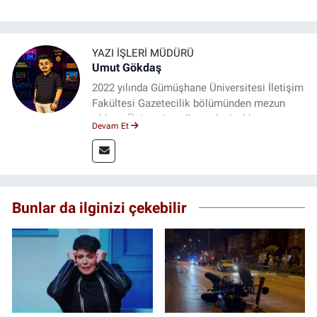
YAZI İŞLERI MÜDÜRÜ
Umut Gökdaş
2022 yılında Gümüşhane Üniversitesi İletişim
Fakültesi Gazetecilik bölümünden mezun
oldum. Üniversite yıllarımda 4 yıl boyunca
Devam Et
uygulamalı medya merkezinde görev alarak
saha deneyimi kazandım. 2023 yılından beri
Genç Gazete'de okurlarımıza haber
ulaştırıyorum.
Bunlar da ilginizi çekebilir