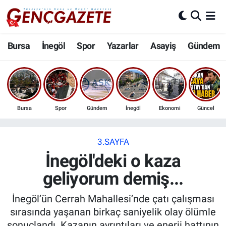
Bursa
Nöbetçi Eczaneler
Bursa
İnegöl
Spor
Yazarlar
Asayiş
Gündem
İnegöl
Hava Durumu
3.SAYFA
Trafik Durumu
Bursa
Spor
Gündem
İnegöl
Ekonomi
Güncel
Spor
Süper Lig Puan Durumu ve Fikstür
Eğitim
Tüm Manşetler
3.SAYFA
İnegöl'deki o kaza
Ekonomi
Son Dakika Haberleri
geliyorum demiş...
Güncel
Haber Arşivi
İnegöl’ün Cerrah Mahallesi’nde çatı çalışması
sırasında yaşanan birkaç saniyelik olay ölümle
İnanç
sonuçlandı. Kazanın ayrıntıları ve enerji hattının