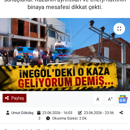
binaya mesafesi dikkat çekti.
Kadın & Aile
Kültür & Sanat
Sağlık
Siyaset
Teknoloji
Yazarlar
Paylaş
-
+
Astroloji-Rüya
A
A
Umut Gökdaş
23.06.2026 - 16:03
23.06.2026 - 23:56
3
Okunma Süresi: 2 Dk