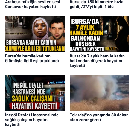
Arabesk müziğin sevilen sesi
Bursa'da 150 kilometre hızla
Cansever hayatını kaybetti
geldi, ATV’yi biçti: 1 ölü
Bursa’da hamile kadının
Bursa’da 7 aylık hamile kadın
ölümüyle ilgili eşi tutuklandı
balkondan düşerek hayatını
kaybetti
İnegöl Devlet Hastanesi’nde
Tekirdağ'da yangında 80 dekar
sağlık çalışanı hayatını
alan zarar gördü
kaybetti