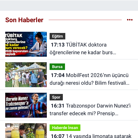
Son Haberler
Eğitim
17:13
TÜBİTAK doktora
öğrencilerine ne kadar burs
verecek? 2026 başvuruları başladı
Bursa
17:04
MobilFest 2026’nın üçüncü
durağı neresi oldu? Bilim festivali
İznik’e taşındı
Spor
16:31
Trabzonspor Darwin Nunez’i
transfer edecek mi? Prensip
anlaşması iddiası
Haberde İnsan
16:07
14 yaşında limonata satarak