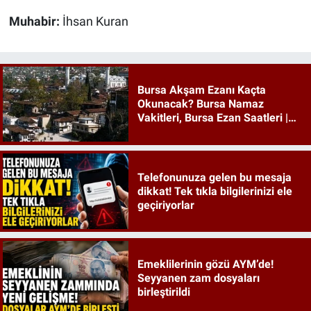
Muhabir:
İhsan Kuran
Bursa Akşam Ezanı Kaçta
Okunacak? Bursa Namaz
Vakitleri, Bursa Ezan Saatleri |
09 Ağustos 2026 Pazar
Telefonunuza gelen bu mesaja
dikkat! Tek tıkla bilgilerinizi ele
geçiriyorlar
Emeklilerinin gözü AYM’de!
Seyyanen zam dosyaları
birleştirildi