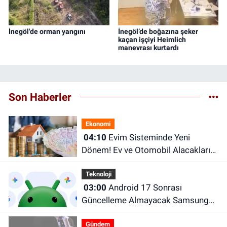
İnegöl'de orman yangını
İnegöl’de boğazına şeker
kaçan işçiyi Heimlich
manevrası kurtardı
Son Haberler
Ekonomi
04:10
Evim Sisteminde Yeni
Dönem! Ev ve Otomobil Alacakları
İlgilendiren Kısıtlamalar Geliyor
Teknoloji
03:00
Android 17 Sonrası
Güncelleme Almayacak Samsung
Telefonlar Belli Oldu!
Gündem