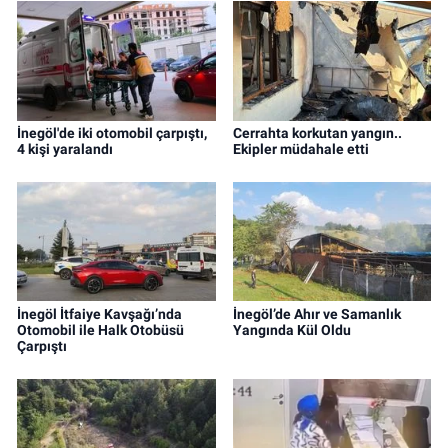
İnegöl'de iki otomobil çarpıştı,
Cerrahta korkutan yangın..
4 kişi yaralandı
Ekipler müdahale etti
İnegöl İtfaiye Kavşağı’nda
İnegöl’de Ahır ve Samanlık
Otomobil ile Halk Otobüsü
Yangında Kül Oldu
Çarpıştı