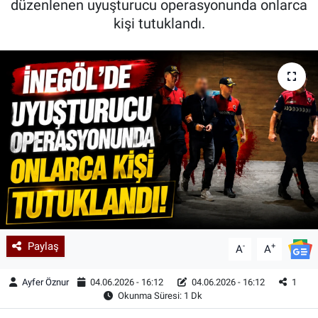
düzenlenen uyuşturucu operasyonunda onlarca
kişi tutuklandı.
Kadın & Aile
Kültür & Sanat
Sağlık
Siyaset
Teknoloji
Yazarlar
Astroloji-Rüya
Paylaş
-
+
A
A
Ayfer Öznur
04.06.2026 - 16:12
04.06.2026 - 16:12
1
Okunma Süresi: 1 Dk