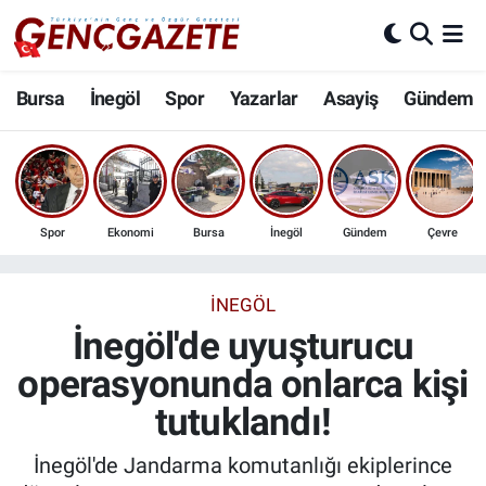
Bursa
Nöbetçi Eczaneler
Bursa
İnegöl
Spor
Yazarlar
Asayiş
Gündem
İnegöl
Hava Durumu
3.SAYFA
Trafik Durumu
Spor
Ekonomi
Bursa
İnegöl
Gündem
Çevre
Spor
Süper Lig Puan Durumu ve Fikstür
Eğitim
Tüm Manşetler
İNEGÖL
İnegöl'de uyuşturucu
Ekonomi
Son Dakika Haberleri
operasyonunda onlarca kişi
tutuklandı!
Güncel
Haber Arşivi
İnegöl'de Jandarma komutanlığı ekiplerince
İnanç