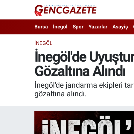
Bursa
Nöbetçi Eczaneler
Bursa
İnegöl
Spor
Yazarlar
Asayiş
İnegöl
Hava Durumu
İNEGÖL
İnegöl'de Uyuştu
3.SAYFA
Trafik Durumu
Gözaltına Alındı
Spor
Süper Lig Puan Durumu ve Fikstür
Eğitim
Tüm Manşetler
İnegöl'de jandarma ekipleri t
gözaltına alındı.
Ekonomi
Son Dakika Haberleri
Güncel
Haber Arşivi
İnanç