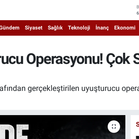
4
5
Gündem
Siyaset
Sağlık
Teknoloji
İnanç
Ekonomi
6
6
rucu Operasyonu! Çok 
1
6
arafından gerçekleştirilen uyuşturucu op