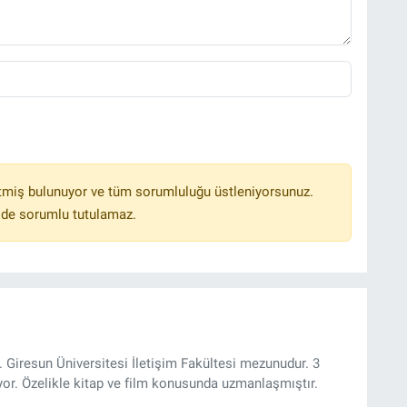
tmiş bulunuyor ve tüm sorumluluğu üstleniyorsunuz.
lde sorumlu tutulamaz.
 Giresun Üniversitesi İletişim Fakültesi mezunudur. 3
yor. Özelikle kitap ve film konusunda uzmanlaşmıştır.