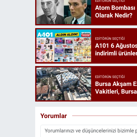
EDITÖRÜN SEÇTIĞI
Atom Bombası 
Olarak Nedir?
EDITÖRÜN SEÇTIĞI
A101 6 Ağustos
indirimli ürünler
EDITÖRÜN SEÇTIĞI
Bursa Akşam E
Vakitleri, Burs
Yorumlar