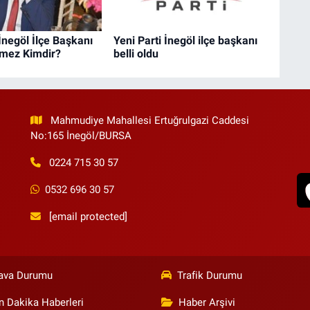
 İnegöl İlçe Başkanı
Yeni Parti İnegöl ilçe başkanı
mez Kimdir?
belli oldu
Mahmudiye Mahallesi Ertuğrulgazi Caddesi
No:165 İnegöl/BURSA
0224 715 30 57
0532 696 30 57
[email protected]
ava Durumu
Trafik Durumu
n Dakika Haberleri
Haber Arşivi