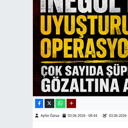
Kadın & Aile
Kültür & Sanat
Sağlık
Siyaset
Teknoloji
Yazarlar
Astroloji-Rüya
Ayfer Öznur
03.06.2026 - 08:44
03.06.2026 