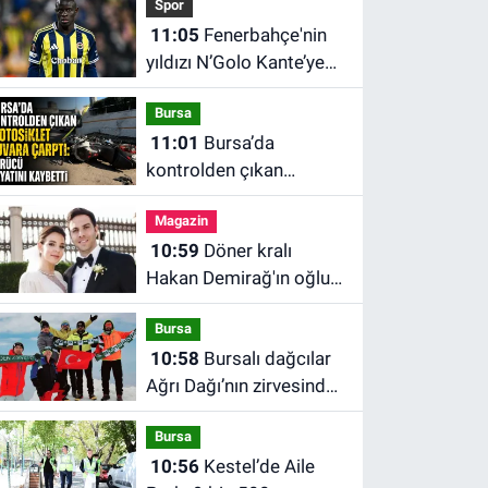
Spor
11:05
Fenerbahçe'nin
yıldızı N’Golo Kante’ye
Marsilya talip oldu
Bursa
11:01
Bursa’da
kontrolden çıkan
motosiklet duvara
Magazin
çarptı: Sürücü hayatını
10:59
Döner kralı
kaybetti
Hakan Demirağ'ın oğlu
evlendi
Bursa
10:58
Bursalı dağcılar
Ağrı Dağı’nın zirvesinde
Bursaspor atkısı açtı
Bursa
10:56
Kestel’de Aile