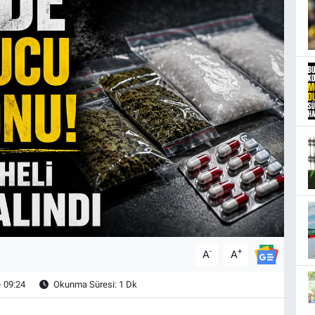
-
+
A
A
- 09:24
Okunma Süresi: 1 Dk