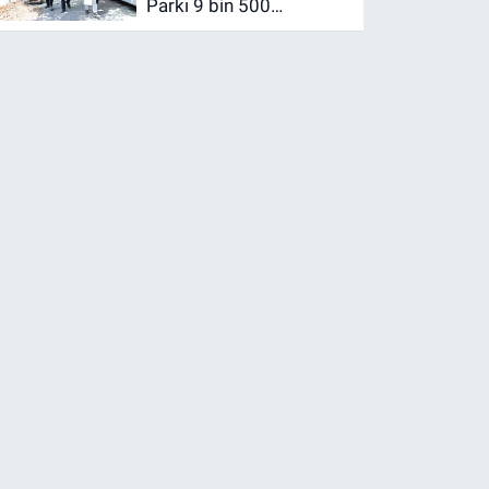
Parkı 9 bin 500
metrekarelik alanda
yenileniyor