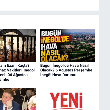
şam Ezanı Kaçta?
Bugün İnegöl’de Hava Nasıl
az Vakitleri, İnegöl
Olacak? 6 Ağustos Perşembe
eri | 06 Ağustos
İnegöl Hava Durumu
şembe