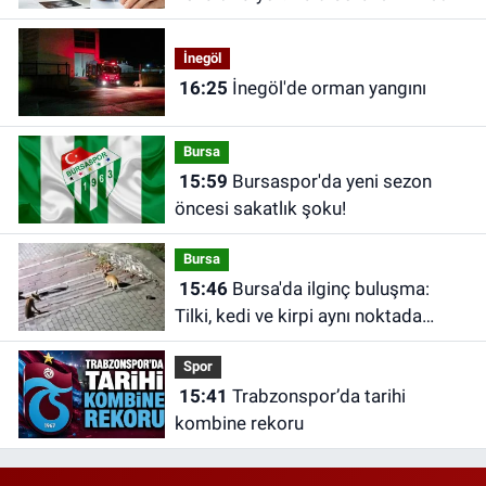
İnegöl
16:25
İnegöl'de orman yangını
Bursa
15:59
Bursaspor'da yeni sezon
öncesi sakatlık şoku!
Bursa
15:46
Bursa'da ilginç buluşma:
Tilki, kedi ve kirpi aynı noktada
görüntülendi
Spor
15:41
Trabzonspor’da tarihi
kombine rekoru