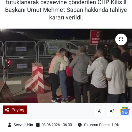
tutuklanarak cezaevine gönderilen CHP Kilis İl
Başkanı Umut Mehmet Sapan hakkında tahliye
Kadın & Aile
kararı verildi.
Kültür & Sanat
Sağlık
Siyaset
Teknoloji
Yazarlar
Astroloji-Rüya
Paylaş
-
+
A
A
Şevval Ürün
03.06.2026 - 06:00
Okunma Süresi: 1 Dk