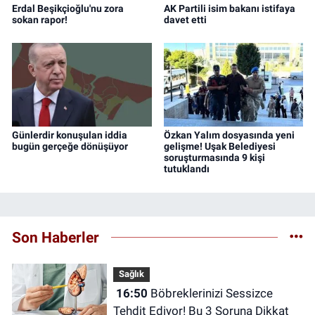
Erdal Beşikçioğlu'nu zora
AK Partili isim bakanı istifaya
sokan rapor!
davet etti
Günlerdir konuşulan iddia
Özkan Yalım dosyasında yeni
bugün gerçeğe dönüşüyor
gelişme! Uşak Belediyesi
soruşturmasında 9 kişi
tutuklandı
Son Haberler
Sağlık
16:50
Böbreklerinizi Sessizce
Tehdit Ediyor! Bu 3 Soruna Dikkat