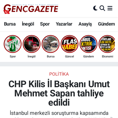
Bursa
Nöbetçi Eczaneler
Bursa
İnegöl
Spor
Yazarlar
Asayiş
Gündem
İnegöl
Hava Durumu
3.SAYFA
Trafik Durumu
Spor
İnegöl
Bursa
Güncel
Gündem
Ekonomi
Spor
Süper Lig Puan Durumu ve Fikstür
Eğitim
Tüm Manşetler
POLITIKA
CHP Kilis İl Başkanı Umut
Ekonomi
Son Dakika Haberleri
Mehmet Sapan tahliye
edildi
Güncel
Haber Arşivi
İstanbul merkezli soruşturma kapsamında
İnanç