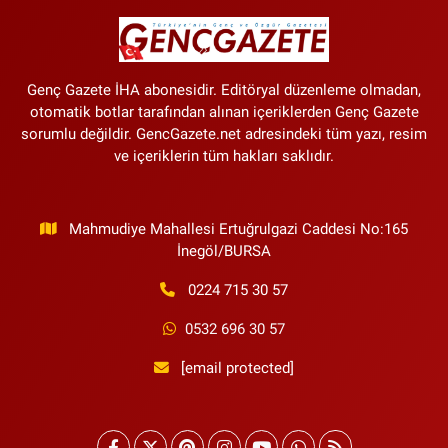
Genç Gazete İHA abonesidir. Editöryal düzenleme olmadan,
otomatik botlar tarafından alınan içeriklerden Genç Gazete
sorumlu değildir. GencGazete.net adresindeki tüm yazı, resim
ve içeriklerin tüm hakları saklıdır.
Mahmudiye Mahallesi Ertuğrulgazi Caddesi No:165
İnegöl/BURSA
0224 715 30 57
0532 696 30 57
[email protected]