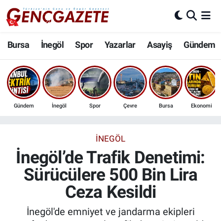
Bursa
Nöbetçi Eczaneler
Bursa
İnegöl
Spor
Yazarlar
Asayiş
Gündem
İnegöl
Hava Durumu
3.SAYFA
Trafik Durumu
Gündem
İnegöl
Spor
Çevre
Bursa
Ekonomi
Spor
Süper Lig Puan Durumu ve Fikstür
Eğitim
Tüm Manşetler
İNEGÖL
İnegöl’de Trafik Denetimi:
Ekonomi
Son Dakika Haberleri
Sürücülere 500 Bin Lira
Ceza Kesildi
Güncel
Haber Arşivi
İnegöl'de emniyet ve jandarma ekipleri
İnanç