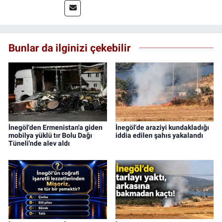
saha deneyimi kazandım. 2023 yılından beri
Genç Gazete'de okurlarımıza haber
ulaştırıyorum.
Bunlar da ilginizi çekebilir
İnegöl'den Ermenistan'a giden
İnegöl'de araziyi kundakladığı
mobilya yüklü tır Bolu Dağı
iddia edilen şahıs yakalandı
Tüneli'nde alev aldı