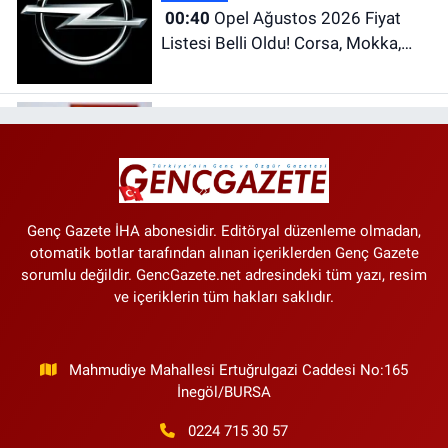
00:40
Opel Ağustos 2026 Fiyat
Listesi Belli Oldu! Corsa, Mokka,
Frontera ve Grandland Güncel
Fiyatları
Gündem
00:27
8 Ağustos 2026 Tarihli ve
33334 Sayılı Resmî Gazete
Genç Gazete İHA abonesidir. Editöryal düzenleme olmadan,
otomatik botlar tarafından alınan içeriklerden Genç Gazete
sorumlu değildir. GencGazete.net adresindeki tüm yazı, resim
ve içeriklerin tüm hakları saklıdır.
Mahmudiye Mahallesi Ertuğrulgazi Caddesi No:165
İnegöl/BURSA
0224 715 30 57