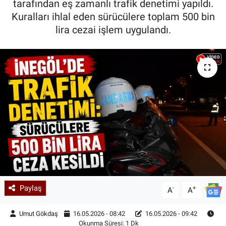
tarafından eş zamanlı trafik denetimi yapıldı.
Kuralları ihlal eden sürücülere toplam 500 bin
Kadın & Aile
lira cezai işlem uygulandı.
Kültür & Sanat
Sağlık
Siyaset
Teknoloji
Yazarlar
Astroloji-Rüya
Paylaş
-
+
A
A
Umut Gökdaş
16.05.2026 - 08:42
16.05.2026 - 09:42
Okunma Süresi: 1 Dk