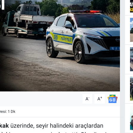
-
+
A
A
esi: 1 Dk
okak
üzerinde, seyir halindeki araçlardan