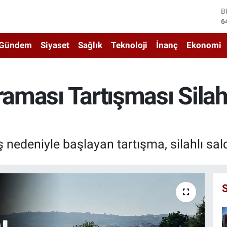
D
4
E
5
Gündem
Siyaset
Sağlık
Teknoloji
İnanç
Ekonomi
S
6
G
6
raması Tartışması Silahl
B
1
B
6
ş nedeniyle başlayan tartışma, silahlı sal