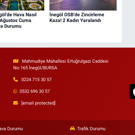
öl’de Hava Nasıl
İnegöl OSB’de Zincirleme
 Ağustos Cuma
Kaza! 2 Kadın Yaralandı
va Durumu
Mahmudiye Mahallesi Ertuğrulgazi Caddesi
No:165 İnegöl/BURSA
0224 715 30 57
0532 696 30 57
[email protected]
ava Durumu
Trafik Durumu