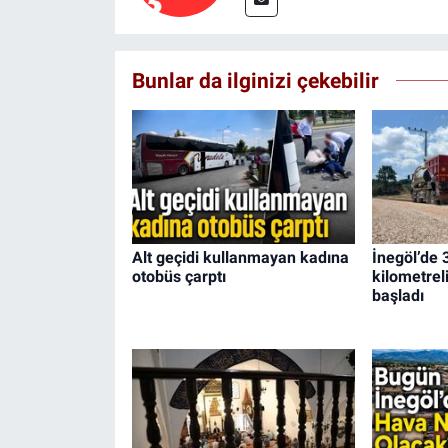
Bunlar da ilginizi çekebilir
Alt geçidi kullanmayan kadına
İnegöl’de 
otobüs çarptı
kilometrel
başladı