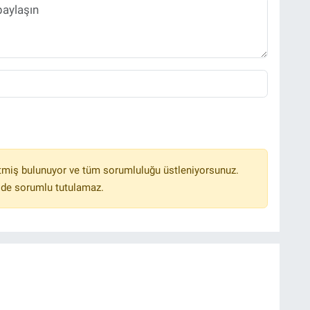
tmiş bulunuyor ve tüm sorumluluğu üstleniyorsunuz.
lde sorumlu tutulamaz.