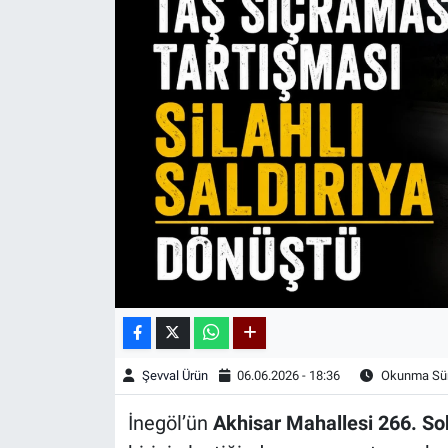
Kadın & Aile
Kültür & Sanat
Sağlık
Siyaset
Teknoloji
Yazarlar
Astroloji-Rüya
Şevval Ürün
06.06.2026 - 18:36
Okunma Sür
İnegöl’ün
Akhisar Mahallesi 266. S