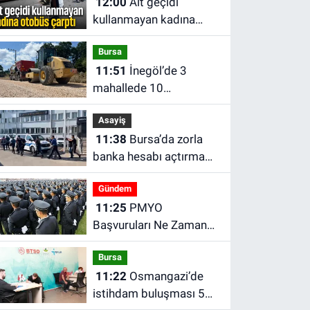
12:00
Alt geçidi
kullanmayan kadına
otobüs çarptı
Bursa
11:51
İnegöl’de 3
mahallede 10
kilometrelik yol
Asayiş
çalışması başladı
11:38
Bursa’da zorla
banka hesabı açtırma
iddiasına operasyon: 2
Gündem
şüpheli tutuklandı
11:25
PMYO
Başvuruları Ne Zaman
Başlıyor? 2026 Polislik
Bursa
Başvuru Şartları Neler?
11:22
Osmangazi’de
istihdam buluşması 50