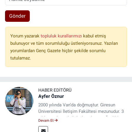
Gönder
Yorum yazarak
topluluk kurallarımızı
kabul etmiş
bulunuyor ve tüm sorumluluğu üstleniyorsunuz. Yazılan
yorumlardan Genç Gazete hiçbir şekilde sorumlu
tutulamaz.
HABER EDITÖRÜ
Ayfer Öznur
2000 yılında Van’da doğmuştur. Giresun
Üniversitesi İletişim Fakültesi mezunudur. 3
yıldır medya sektöründe çalışıyor. Özelikle
Devam Et
kitap ve film konusunda uzmanlaşmıştır.