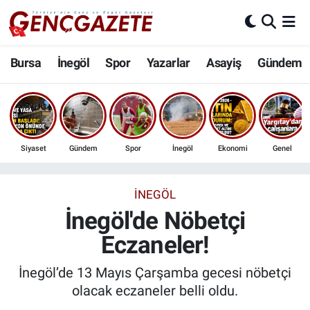
Bursa
Nöbetçi Eczaneler
Bursa
İnegöl
Spor
Yazarlar
Asayiş
Gündem
İnegöl
Hava Durumu
3.SAYFA
Trafik Durumu
Siyaset
Gündem
Spor
İnegöl
Ekonomi
Genel
Spor
Süper Lig Puan Durumu ve Fikstür
Eğitim
Tüm Manşetler
İNEGÖL
İnegöl'de Nöbetçi
Ekonomi
Son Dakika Haberleri
Eczaneler!
Güncel
Haber Arşivi
İnegöl’de 13 Mayıs Çarşamba gecesi nöbetçi
olacak eczaneler belli oldu.
İnanç