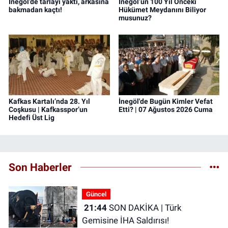
İnegöl’de tarlayı yaktı, arkasına
İnegöl’ün 100 Yıl Önceki
bakmadan kaçtı!
Hükümet Meydanını Biliyor
musunuz?
Kafkas Kartalı’nda 28. Yıl
İnegöl'de Bugün Kimler Vefat
Coşkusu | Kafkasspor’un
Etti? | 07 Ağustos 2026 Cuma
Hedefi Üst Lig
Son Haberler
Güncel
21:44
SON DAKİKA | Türk
Gemisine İHA Saldırısı!