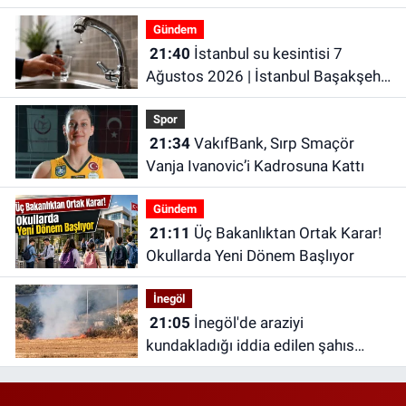
Gündem
21:40
İstanbul su kesintisi 7
Ağustos 2026 | İstanbul Başakşehir
Su Kesintisi | İstanbul’da Son
Spor
Dakika Su Kesintileri!
21:34
VakıfBank, Sırp Smaçör
Vanja Ivanovic’i Kadrosuna Kattı
Gündem
21:11
Üç Bakanlıktan Ortak Karar!
Okullarda Yeni Dönem Başlıyor
İnegöl
21:05
İnegöl'de araziyi
kundakladığı iddia edilen şahıs
yakalandı