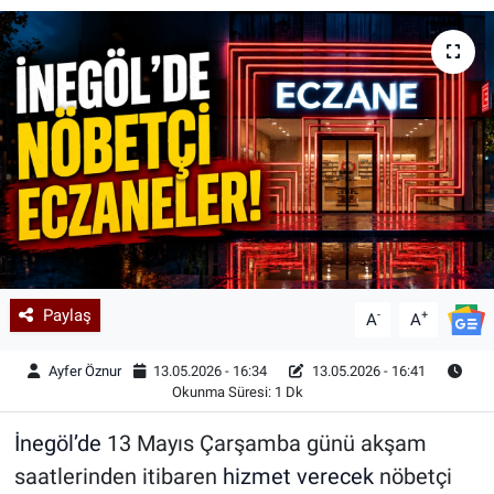
Kadın & Aile
Kültür & Sanat
Sağlık
Siyaset
Teknoloji
Paylaş
-
+
Yazarlar
A
A
Ayfer Öznur
13.05.2026 - 16:34
13.05.2026 - 16:41
Astroloji-Rüya
Okunma Süresi: 1 Dk
İnegöl’de
13 Mayıs Çarşamba günü akşam
saatlerinden itibaren
hizmet verecek
nöbetçi