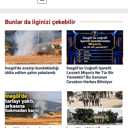
Bunlar da ilginizi çekebilir
İnegöl'de araziyi kundakladığı
İnegöl’ün Coğrafi İşaretli
iddia edilen şahıs yakalandı
Lezzeti Mişoriz Ne Tür Bir
Yemektir? Bu Sorunun
Cevabını Herkes Bilmiyor