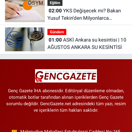
Eğitim
02:00
YKS Değişecek mi? Bakan
Yusuf Tekin’den Milyonlarca
Öğrenciyi İlgilendiren Açıklama
Gündem
01:00
ASKİ Ankara su kesintisi | 10
AĞUSTOS ANKARA SU KESİNTİSİ
Genç Gazete İHA abonesidir. Editöryal düzenleme olmadan,
otomatik botlar tarafından alınan içeriklerden Genç Gazete
sorumlu değildir. GencGazete.net adresindeki tüm yazı, resim
ve içeriklerin tüm hakları saklıdır.
Mahmudiye Mahallesi Ertuğrulgazi Caddesi No:165