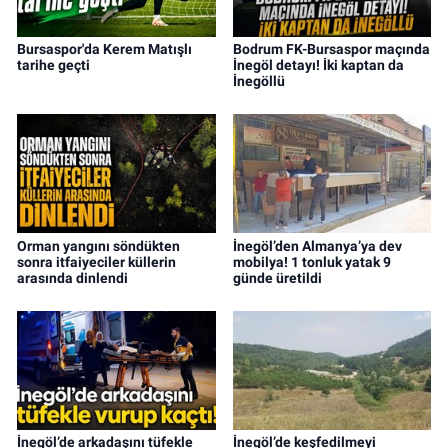
Bursaspor'da Kerem Matışlı
Bodrum FK-Bursaspor maçında
tarihe geçti
İnegöl detayı! İki kaptan da
İnegöllü
Orman yangını söndükten
İnegöl’den Almanya’ya dev
sonra itfaiyeciler küllerin
mobilya! 1 tonluk yatak 9
arasında dinlendi
günde üretildi
İnegöl’de arkadaşını tüfekle
İnegöl’de keşfedilmeyi