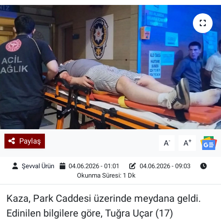
Kadın & Aile
Kültür & Sanat
Sağlık
Siyaset
Teknoloji
Paylaş
-
+
Yazarlar
A
A
Şevval Ürün
04.06.2026 - 01:01
04.06.2026 - 09:03
Astroloji-Rüya
Okunma Süresi: 1 Dk
Kaza, Park Caddesi üzerinde meydana geldi.
Edinilen bilgilere göre, Tuğra Uçar (17)