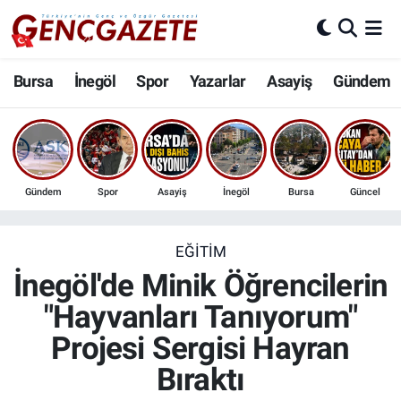
Bursa
Nöbetçi Eczaneler
Bursa
İnegöl
Spor
Yazarlar
Asayiş
Gündem
İnegöl
Hava Durumu
3.SAYFA
Trafik Durumu
Gündem
Spor
Asayiş
İnegöl
Bursa
Güncel
Spor
Süper Lig Puan Durumu ve Fikstür
Eğitim
Tüm Manşetler
EĞITIM
İnegöl'de Minik Öğrencilerin
Ekonomi
Son Dakika Haberleri
"Hayvanları Tanıyorum"
Projesi Sergisi Hayran
Güncel
Haber Arşivi
Bıraktı
İnanç