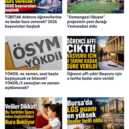
TÜBİTAK doktora öğrencilerine
“Osmangazi Okuyor”
ne kadar burs verecek? 2026
projesinin yeni durağı
başvuruları başladı
Yeniceabat oldu
YÖKDİL ne zaman, saat kaçta
Öğrenci affı çıktı! Başvuru için
başlayacak ve bitecek?
o tarihe kadar süre verildi
YÖKDİL/2 sonuçları ne zaman
açıklanacak?