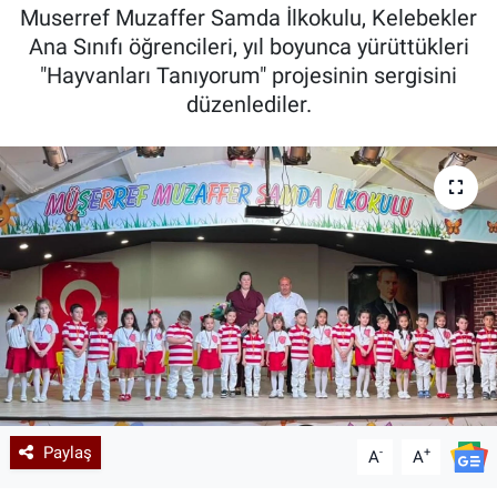
Muserref Muzaffer Samda İlkokulu, Kelebekler
Kadın & Aile
Ana Sınıfı öğrencileri, yıl boyunca yürüttükleri
"Hayvanları Tanıyorum" projesinin sergisini
Kültür & Sanat
düzenlediler.
Sağlık
Siyaset
Teknoloji
Yazarlar
Astroloji-Rüya
Paylaş
-
+
A
A