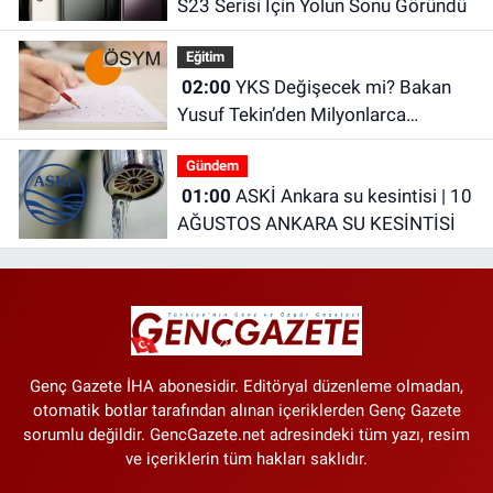
S23 Serisi İçin Yolun Sonu Göründü
Eğitim
02:00
YKS Değişecek mi? Bakan
Yusuf Tekin’den Milyonlarca
Öğrenciyi İlgilendiren Açıklama
Gündem
01:00
ASKİ Ankara su kesintisi | 10
AĞUSTOS ANKARA SU KESİNTİSİ
Genç Gazete İHA abonesidir. Editöryal düzenleme olmadan,
otomatik botlar tarafından alınan içeriklerden Genç Gazete
sorumlu değildir. GencGazete.net adresindeki tüm yazı, resim
ve içeriklerin tüm hakları saklıdır.