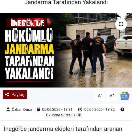
Jandarma Tarafından Yakalandı
Kadın & Aile
Kültür & Sanat
Sağlık
Siyaset
Teknoloji
Yazarlar
Paylaş
-
+
A
A
Astroloji-Rüya
Özkan Duran
05.06.2026 - 18:31
05.06.2026 - 18:32
Okunma Süresi: 1 Dk
İnegöl'de jandarma ekipleri tarafından aranan