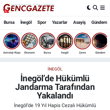
Bursa
Nöbetçi Eczaneler
Bursa
İnegöl
Spor
Yazarlar
Asayiş
Gündem
İnegöl
Hava Durumu
3.SAYFA
Trafik Durumu
Astroloji-Rüya
Ekonomi
Bursa
İnegöl
Çevre
Gündem
Spor
Süper Lig Puan Durumu ve Fikstür
Eğitim
Tüm Manşetler
İNEGÖL
İnegöl’de Hükümlü
Ekonomi
Son Dakika Haberleri
Jandarma Tarafından
Yakalandı
Güncel
Haber Arşivi
İnegöl’de 19 Yıl Hapis Cezalı Hükümlü
İnanç