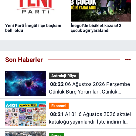
Yeni Parti İnegöl ilçe başkanı
İnegöl’de bisiklet kazası! 3
belli oldu
çocuk ağır yaralandı
Son Haberler
Astroloji-Rüya
08:22
06 Ağustos 2026 Perşembe
Günlük Burç Yorumları, Günlük
Astroloji Rehberi
Ekonomi
08:21
A101 6 Ağustos 2026 aktüel
kataloğu yayımlandı! İşte indirimli
ürünler ve fiyatları
Bursa