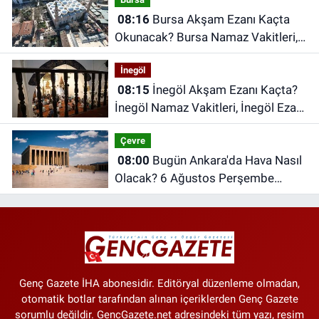
08:16
Bursa Akşam Ezanı Kaçta
Okunacak? Bursa Namaz Vakitleri,
Bursa Ezan Saatleri | 06 Ağustos
İnegöl
2026 Perşembe
08:15
İnegöl Akşam Ezanı Kaçta?
İnegöl Namaz Vakitleri, İnegöl Ezan
Saatleri | 06 Ağustos 2026
Çevre
Perşembe
08:00
Bugün Ankara'da Hava Nasıl
Olacak? 6 Ağustos Perşembe
Ankara Hava Durumu
Genç Gazete İHA abonesidir. Editöryal düzenleme olmadan,
otomatik botlar tarafından alınan içeriklerden Genç Gazete
sorumlu değildir. GencGazete.net adresindeki tüm yazı, resim