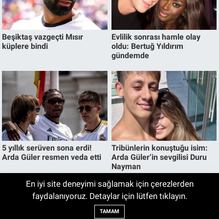
En iyi site deneyimi sağlamak için çerezlerden
Galatasaray-Villarreal Maçı Ne Zaman,
faydalanıyoruz. Detaylar için lütfen tıklayın.
02:13
Saat Kaçta ve Hangi Kanalda?
TAMAM
Galatasaray hazırlık maçı ne zaman?