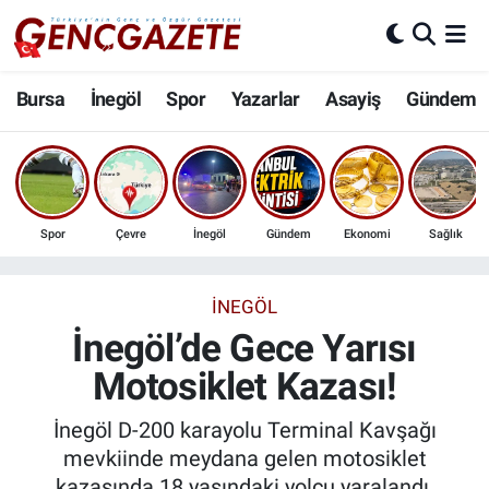
Bursa
Nöbetçi Eczaneler
Bursa
İnegöl
Spor
Yazarlar
Asayiş
Gündem
İnegöl
Hava Durumu
3.SAYFA
Trafik Durumu
Spor
Çevre
İnegöl
Gündem
Ekonomi
Sağlık
Spor
Süper Lig Puan Durumu ve Fikstür
Eğitim
Tüm Manşetler
İNEGÖL
İnegöl’de Gece Yarısı
Ekonomi
Son Dakika Haberleri
Motosiklet Kazası!
Güncel
Haber Arşivi
İnegöl D-200 karayolu Terminal Kavşağı
mevkiinde meydana gelen motosiklet
İnanç
kazasında 18 yaşındaki yolcu yaralandı.