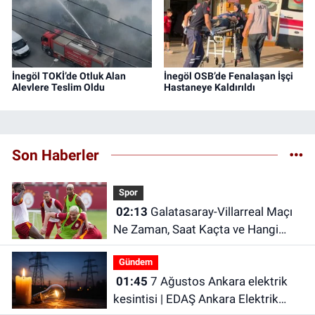
İnegöl TOKİ’de Otluk Alan
İnegöl OSB’de Fenalaşan İşçi
Alevlere Teslim Oldu
Hastaneye Kaldırıldı
Son Haberler
Spor
02:13
Galatasaray-Villarreal Maçı
Ne Zaman, Saat Kaçta ve Hangi
Kanalda? Galatasaray hazırlık maçı
Gündem
ne zaman?
01:45
7 Ağustos Ankara elektrik
kesintisi | EDAŞ Ankara Elektrik