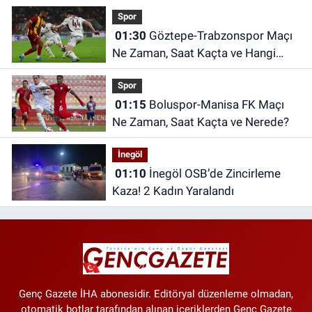
Kesintisi
Spor
01:30
Göztepe-Trabzonspor Maçı
Ne Zaman, Saat Kaçta ve Hangi
Kanalda?
Spor
01:15
Boluspor-Manisa FK Maçı
Ne Zaman, Saat Kaçta ve Nerede?
İnegöl
01:10
İnegöl OSB’de Zincirleme
Kaza! 2 Kadın Yaralandı
Genç Gazete İHA abonesidir. Editöryal düzenleme olmadan,
otomatik botlar tarafından alınan içeriklerden Genç Gazete