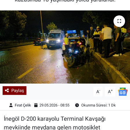
Kadın & Aile
Kültür & Sanat
Sağlık
Siyaset
Teknoloji
Yazarlar
Paylaş
-
+
A
A
Astroloji-Rüya
Fırat Çelik
29.05.2026 - 08:55
Okunma Süresi: 1 Dk
İnegöl D-200 karayolu Terminal Kavşağı
mevkiinde meydana gelen motosiklet