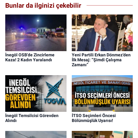
Bunlar da ilginizi çekebilir
İnegöl OSB’de Zincirleme
Yeni Partili Erkan Dönmez’den
Kaza! 2 Kadın Yaralandı
İlk Mesaj: “Şimdi Çalışma
Zamanı”
İnegöl Temsilcisi Görevden
İTSO Seçimleri Öncesi
Alındı
Bölünmüşlük Uyarısı!