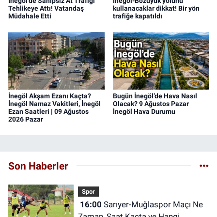
İnegöl’de Sahipsiz At Trafiği
İnegöl-Bozüyük yolunu
Tehlikeye Attı! Vatandaş
kullanacaklar dikkat! Bir yön
Müdahale Etti
trafiğe kapatıldı
İnegöl Akşam Ezanı Kaçta?
Bugün İnegöl’de Hava Nasıl
İnegöl Namaz Vakitleri, İnegöl
Olacak? 9 Ağustos Pazar
Ezan Saatleri | 09 Ağustos
İnegöl Hava Durumu
2026 Pazar
Son Haberler
Spor
16:00
Sarıyer-Muğlaspor Maçı Ne
Zaman, Saat Kaçta ve Hangi