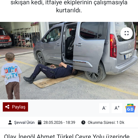
sıkışan kedi, itfaiye ekiplerinin çalışmasıyla
kurtarıldı.
Kadın & Aile
Kültür & Sanat
Sağlık
Siyaset
Teknoloji
Yazarlar
Astroloji-Rüya
Paylaş
-
+
A
A
Şevval Ürün
28.05.2026 - 18:39
Okunma Süresi: 1 Dk
Olay, İnegöl Ahmet Türkel Çevre Yolu üzerinde