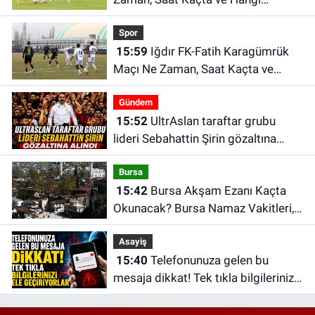
Kanalda?
Spor
15:59
Iğdır FK-Fatih Karagümrük
Maçı Ne Zaman, Saat Kaçta ve
Hangi Kanalda?
Gündem
15:52
UltrAslan taraftar grubu
lideri Sebahattin Şirin gözaltına
alındı | Sebahattin Şirin kimdir?
Bursa
15:42
Bursa Akşam Ezanı Kaçta
Okunacak? Bursa Namaz Vakitleri,
Bursa Ezan Saatleri | 09 Ağustos
Asayiş
2026 Pazar
15:40
Telefonunuza gelen bu
mesaja dikkat! Tek tıkla bilgilerinizi
ele geçiriyorlar