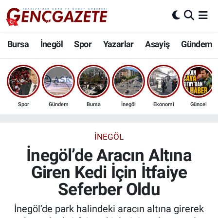
Bursa
Nöbetçi Eczaneler
Bursa
İnegöl
Spor
Yazarlar
Asayiş
Gündem
İnegöl
Hava Durumu
3.SAYFA
Trafik Durumu
Spor
Gündem
Bursa
İnegöl
Ekonomi
Güncel
Spor
Süper Lig Puan Durumu ve Fikstür
Eğitim
Tüm Manşetler
İNEGÖL
İnegöl’de Aracın Altına
Ekonomi
Son Dakika Haberleri
Giren Kedi İçin İtfaiye
Seferber Oldu
Güncel
Haber Arşivi
İnegöl’de park halindeki aracın altına girerek
İnanç