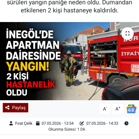
sürülen yangın paniğe neden oldu. Dumandan
etkilenen 2 kişi hastaneye kaldırıldı.
Kadın & Aile
Kültür & Sanat
Sağlık
Siyaset
Teknoloji
Yazarlar
Astroloji-Rüya
Paylaş
-
+
A
A
Fırat Çelik
07.05.2026 - 13:54
07.05.2026 - 14:33
Okunma Süresi: 1 Dk