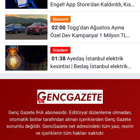
Engel! App Store'dan Kaldırıldı, Kısa
Süre Sonra Geri Döndü
Ekonomi
02:00
Togg'dan Ağustos Ayına
Özel Dev Kampanya! 1 Milyon TL
Faizsiz Kredi ve Şarj İndirimi Fırsatı
Gündem
01:38
Ayedaş İstanbul elektrik
kesintisi | Bedaş İstanbul elektrik
kesintisi | İstanbul’da 21 ilçede
elektrik kesintisi!
Genç Gazete İHA abonesidir. Editöryal düzenleme olmadan,
otomatik botlar tarafından alınan içeriklerden Genç Gazete
sorumlu değildir. GencGazete.net adresindeki tüm yazı, resim
ve içeriklerin tüm hakları saklıdır.