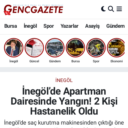
Bursa
Nöbetçi Eczaneler
Bursa
İnegöl
Spor
Yazarlar
Asayiş
Gündem
İnegöl
Hava Durumu
3.SAYFA
Trafik Durumu
İnegöl
Güncel
Gündem
Bursa
Spor
Ekonomi
Spor
Süper Lig Puan Durumu ve Fikstür
Eğitim
Tüm Manşetler
İNEGÖL
İnegöl’de Apartman
Ekonomi
Son Dakika Haberleri
Dairesinde Yangın! 2 Kişi
Hastanelik Oldu
Güncel
Haber Arşivi
İnegöl'de saç kurutma makinesinden çıktığı öne
İnanç