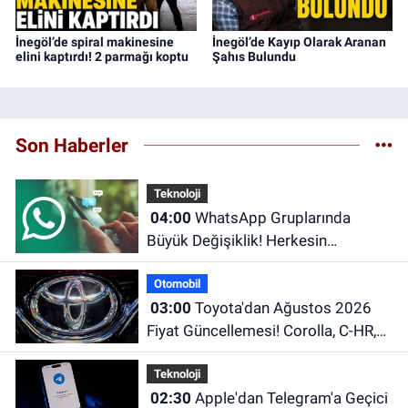
İnegöl’de spiral makinesine
İnegöl’de Kayıp Olarak Aranan
elini kaptırdı! 2 parmağı koptu
Şahıs Bulundu
Son Haberler
Teknoloji
04:00
WhatsApp Gruplarında
Büyük Değişiklik! Herkesin
Beklediği Özellik Sonunda Geldi
Otomobil
03:00
Toyota'dan Ağustos 2026
Fiyat Güncellemesi! Corolla, C-HR,
RAV4 ve Hilux'un Yeni Fiyatları Belli
Teknoloji
Oldu
02:30
Apple'dan Telegram'a Geçici