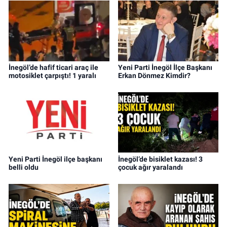
İnegöl’de hafif ticari araç ile
Yeni Parti İnegöl İlçe Başkanı
motosiklet çarpıştı! 1 yaralı
Erkan Dönmez Kimdir?
Yeni Parti İnegöl ilçe başkanı
İnegöl’de bisiklet kazası! 3
belli oldu
çocuk ağır yaralandı