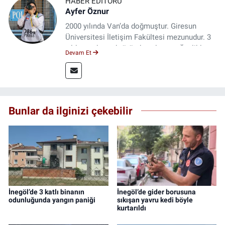
HABER EDITÖRÜ
Ayfer Öznur
2000 yılında Van’da doğmuştur. Giresun
Üniversitesi İletişim Fakültesi mezunudur. 3
yıldır medya sektöründe çalışıyor. Özelikle
Devam Et
kitap ve film konusunda uzmanlaşmıştır.
Bunlar da ilginizi çekebilir
İnegöl’de 3 katlı binanın
İnegöl’de gider borusuna
odunluğunda yangın paniği
sıkışan yavru kedi böyle
kurtarıldı