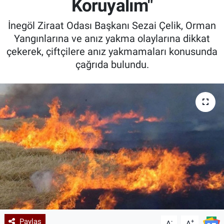
Koruyalım"
Kadın & Aile
İnegöl Ziraat Odası Başkanı Sezai Çelik, Orman
Yangınlarına ve anız yakma olaylarına dikkat
Kültür & Sanat
çekerek, çiftçilere anız yakmamaları konusunda
çağrıda bulundu.
Sağlık
Siyaset
Teknoloji
Yazarlar
Astroloji-Rüya
Paylaş
-
+
A
A