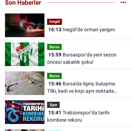
Son Haberler
İnegöl
16:13
İnegöl’de orman yangını
Bursa
15:59
Bursaspor'da yeni sezon
öncesi sakatlık şoku!
Bursa
15:46
Bursa'da ilginç buluşma:
Tilki, kedi ve kirpi aynı noktada
görüntülendi
Spor
15:41
Trabzonspor’da tarihi
kombine rekoru