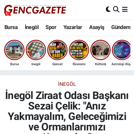
Bursa
Nöbetçi Eczaneler
Bursa
İnegöl
Spor
Yazarlar
Asayiş
Gündem
İnegöl
Hava Durumu
3.SAYFA
Trafik Durumu
Bursa
İnegöl
Güncel
Ekonomi
Kültür&
Astroloji-Rüya
Spor
Süper Lig Puan Durumu ve Fikstür
Eğitim
Tüm Manşetler
İNEGÖL
İnegöl Ziraat Odası Başkanı
Ekonomi
Son Dakika Haberleri
Sezai Çelik: "Anız
Yakmayalım, Geleceğimizi
Güncel
Haber Arşivi
ve Ormanlarımızı
İnanç