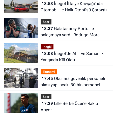
18:53
İnegöl İtfaiye Kavşağı’nda
Otomobil ile Halk Otobüsü Çarpıştı
Spor
18:37
Galatasaray Porto ile
anlaşmaya vardı! Rodrigo Mora
transferi canlı yayında açıklandı
İnegöl
18:08
İnegöl’de Ahır ve Samanlık
Yangında Kül Oldu
Ekonomi
17:45
Okullara güvenlik personeli
alımı yapılacak! 30 bin personel
alınacak
Spor
17:29
Lille Berke Özer’e Rakip
Arıyor