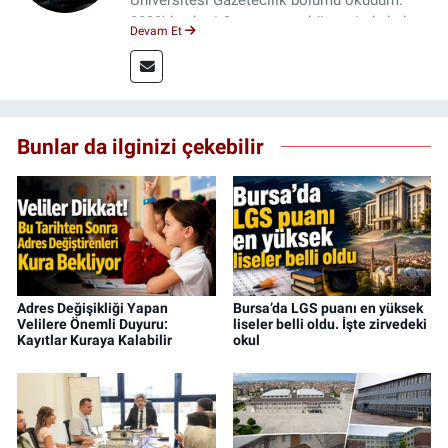
2023'den beri Genç gazete bünyesinde haber
Devam Et
editörlüğü yapmaktayım.
Bunlar da ilginizi çekebilir
Adres Değişikliği Yapan
Bursa’da LGS puanı en yüksek
Velilere Önemli Duyuru:
liseler belli oldu. İşte zirvedeki
Kayıtlar Kuraya Kalabilir
okul