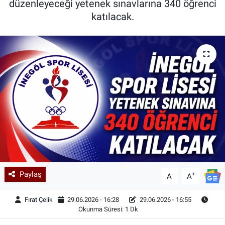
düzenleyeceği yetenek sınavlarına 340 öğrenci
katılacak.
Kadın & Aile
Kültür & Sanat
Sağlık
Siyaset
Teknoloji
Yazarlar
Astroloji-Rüya
Paylaş
-
+
A
A
Fırat Çelik
29.06.2026 - 16:28
29.06.2026 - 16:55
Okunma Süresi: 1 Dk