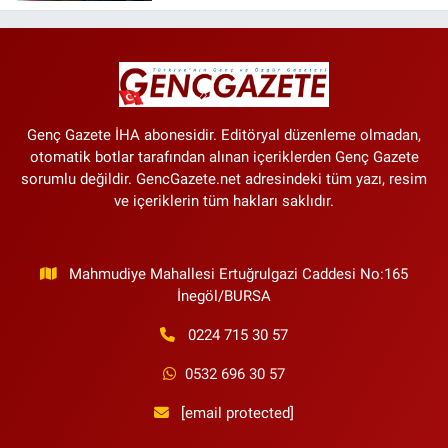
Genç Gazete İHA abonesidir. Editöryal düzenleme olmadan,
otomatik botlar tarafından alınan içeriklerden Genç Gazete
sorumlu değildir. GencGazete.net adresindeki tüm yazı, resim
ve içeriklerin tüm hakları saklıdır.
Mahmudiye Mahallesi Ertuğrulgazi Caddesi No:165
İnegöl/BURSA
0224 715 30 57
0532 696 30 57
[email protected]