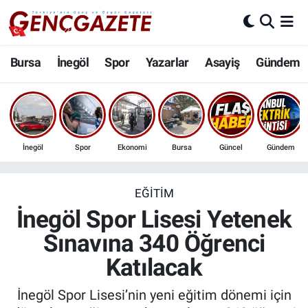
Bursa
Nöbetçi Eczaneler
Bursa
İnegöl
Spor
Yazarlar
Asayiş
Gündem
İnegöl
Hava Durumu
3.SAYFA
Trafik Durumu
İnegöl
Spor
Ekonomi
Bursa
Güncel
Gündem
Spor
Süper Lig Puan Durumu ve Fikstür
Eğitim
Tüm Manşetler
EĞITIM
İnegöl Spor Lisesi Yetenek
Ekonomi
Son Dakika Haberleri
Sınavına 340 Öğrenci
Katılacak
Güncel
Haber Arşivi
İnegöl Spor Lisesi’nin yeni eğitim dönemi için
İnanç