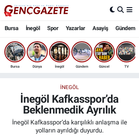
Bursa
Nöbetçi Eczaneler
Bursa
İnegöl
Spor
Yazarlar
Asayiş
Gündem
İnegöl
Hava Durumu
3.SAYFA
Trafik Durumu
Bursa
Dünya
İnegöl
Gündem
Güncel
TV
Spor
Süper Lig Puan Durumu ve Fikstür
Eğitim
Tüm Manşetler
İNEGÖL
İnegöl Kafkasspor’da
Ekonomi
Son Dakika Haberleri
Beklenmedik Ayrılık
Güncel
Haber Arşivi
İnegöl Kafkasspor’da karşılıklı anlaşma ile
yolların ayrıldığı duyurdu.
İnanç