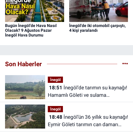
Bugün İnegöl’de Hava Nasıl
İnegöl'de iki otomobil çarpıştı,
Olacak? 9 Ağustos Pazar
4 kişi yaralandı
İnegöl Hava Durumu
Son Haberler
İnegöl
18:51
İnegöl’de tarımın su kaynağı!
Hamamlı Göleti ve sulama
projesinin hikâyesi
İnegöl
18:48
İnegöl’ün 36 yıllık su kaynağı!
Eymir Göleti tarımın can damarı
oldu