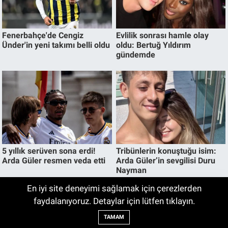
En iyi site deneyimi sağlamak için çerezlerden
Keles’te yollar hem yenileniyor hem
faydalanıyoruz. Detaylar için lütfen tıklayın.
12:51
genişliyor
TAMAM