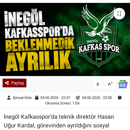
Kadın & Aile
Kültür & Sanat
Sağlık
Siyaset
Teknoloji
Paylaş
-
+
Yazarlar
A
A
Şevval Ürün
04.06.2026 - 22:47
04.06.2026 - 23:00
Astroloji-Rüya
Okunma Süresi: 1 Dk
İnegöl Kafkasspor’da teknik direktör Hasan
Uğur Kardal, görevinden ayrıldığını sosyal