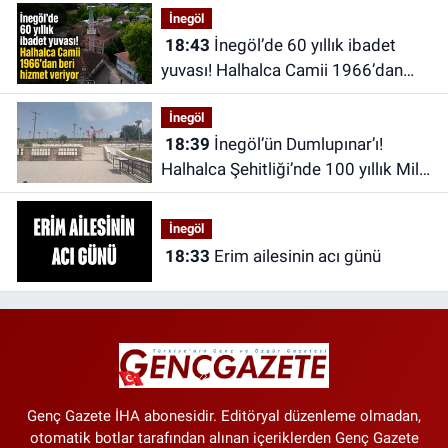
İnegöl
18:43
İnegöl’de 60 yıllık ibadet
yuvası! Halhalca Camii 1966’dan
beri hizmet veriyor
İnegöl
18:39
İnegöl’ün Dumlupınar’ı!
Halhalca Şehitliği’nde 100 yıllık Milli
Mücadele izleri
İnegöl
18:33
Erim ailesinin acı günü
Genç Gazete İHA abonesidir. Editöryal düzenleme olmadan,
otomatik botlar tarafından alınan içeriklerden Genç Gazete