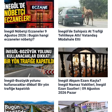
İnegöl Nöbetçi Eczaneler 9
İnegöl’de Sahipsiz At Trafiği
Ağustos 2026 | Bugün hangi
Tehlikeye Attı! Vatandaş
eczaneler nöbetçi?
Müdahale Etti
İnegöl-Bozüyük yolunu
İnegöl Akşam Ezanı Kaçta?
kullanacaklar dikkat! Bir yön
İnegöl Namaz Vakitleri, İnegöl
trafiğe kapatıldı
Ezan Saatleri | 09 Ağustos
2026 Pazar