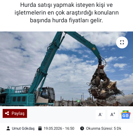
Hurda satışı yapmak isteyen kişi ve
Kadın & Aile
işletmelerin en çok araştırdığı konuların
başında hurda fiyatları gelir.
Kültür & Sanat
Sağlık
Siyaset
Teknoloji
Yazarlar
Astroloji-Rüya
Paylaş
-
+
A
A
Umut Gökdaş
19.05.2026 - 16:50
Okunma Süresi: 5 Dk