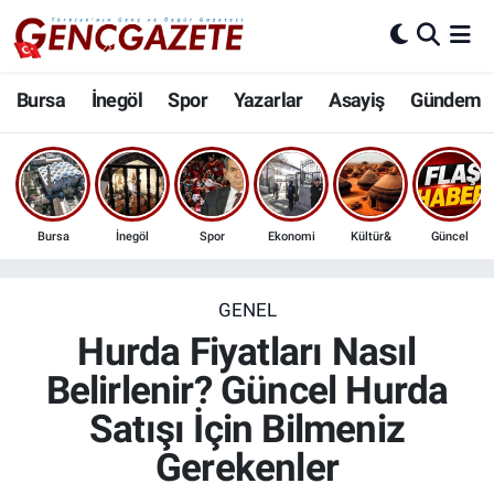
Bursa
Nöbetçi Eczaneler
Bursa
İnegöl
Spor
Yazarlar
Asayiş
Gündem
İnegöl
Hava Durumu
3.SAYFA
Trafik Durumu
Bursa
İnegöl
Spor
Ekonomi
Kültür&
Güncel
Spor
Süper Lig Puan Durumu ve Fikstür
Eğitim
Tüm Manşetler
GENEL
Hurda Fiyatları Nasıl
Ekonomi
Son Dakika Haberleri
Belirlenir? Güncel Hurda
Satışı İçin Bilmeniz
Güncel
Haber Arşivi
Gerekenler
İnanç