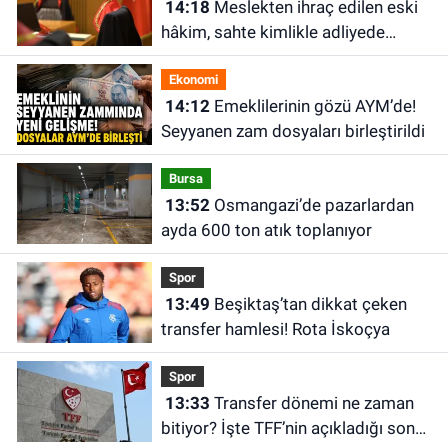
14:18
Meslekten ihraç edilen eski
hâkim, sahte kimlikle adliyede
yakalandı
Ekonomi
14:12
Emeklilerinin gözü AYM’de!
Seyyanen zam dosyaları birleştirildi
Bursa
13:52
Osmangazi’de pazarlardan
ayda 600 ton atık toplanıyor
Spor
13:49
Beşiktaş’tan dikkat çeken
transfer hamlesi! Rota İskoçya
Spor
13:33
Transfer dönemi ne zaman
bitiyor? İşte TFF’nin açıkladığı son