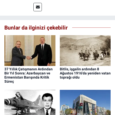
uygulamalı medya merkezinde görev alarak
saha deneyimi kazandım. 2023 yılından beri
Genç Gazete'de okurlarımıza haber
ulaştırıyorum.
Bunlar da ilginizi çekebilir
37 Yıllık Çatışmanın Ardından
Bitlis, işgalin ardından 8
Bir Yıl Sonra: Azerbaycan ve
Ağustos 1916'da yeniden vatan
Ermenistan Barışında Kritik
toprağı oldu
Süreç