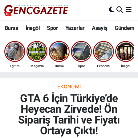
Bursa
Nöbetçi Eczaneler
Bursa
İnegöl
Spor
Yazarlar
Asayiş
Gündem
İnegöl
Hava Durumu
3.SAYFA
Trafik Durumu
Eğitim
Magazin
Bursa
Spor
Ekonomi
İnegöl
Spor
Süper Lig Puan Durumu ve Fikstür
Eğitim
Tüm Manşetler
EKONOMI
GTA 6 İçin Türkiye’de
Ekonomi
Son Dakika Haberleri
Heyecan Zirvede! Ön
Sipariş Tarihi ve Fiyatı
Güncel
Haber Arşivi
Ortaya Çıktı!
İnanç