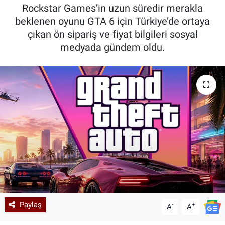
Rockstar Games’in uzun süredir merakla
Kadın & Aile
beklenen oyunu GTA 6 için Türkiye’de ortaya
çıkan ön sipariş ve fiyat bilgileri sosyal
Kültür & Sanat
medyada gündem oldu.
Sağlık
Siyaset
Teknoloji
Yazarlar
Astroloji-Rüya
Paylaş
-
+
A
A