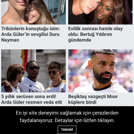
En iyi site deneyimi sağlamak için çerezlerden
İnegöl’deki okulların LGS taban puanları
faydalanıyoruz. Detaylar için lütfen tıklayın.
12:11
belli oldu. İşte en yüksek puanlı okul
TAMAM