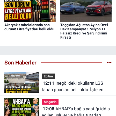
Akaryakıt tabelalarında son
Togg'dan Ağustos Ayına Özel
durum! Litre fiyatları belli oldu
Dev Kampanya! 1 Milyon TL
Faizsiz Kredi ve Şarj İndirimi
Fırsatı
Son Haberler
Eğitim
12:11
İnegöl’deki okulların LGS
taban puanları belli oldu. İşte en
yüksek puanlı okul
Magazin
12:08
AHBAP’a bağış yaptığı iddia
edilen ünlüler ve bağış tutarları