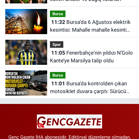
Bursa
11:32
Bursa’da 6 Ağustos elektrik
kesintisi: Mahalle mahalle kesinti
saatleri
Spor
11:05
Fenerbahçe'nin yıldızı N’Golo
Kante’ye Marsilya talip oldu
Bursa
11:01
Bursa’da kontrolden çıkan
motosiklet duvara çarptı: Sürücü
hayatını kaybetti
Genç Gazete İHA abonesidir. Editöryal düzenleme olmadan,