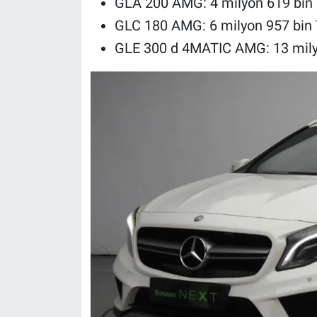
GLA 200 AMG: 4 milyon 619 bin
GLC 180 AMG: 6 milyon 957 bin
GLE 300 d 4MATIC AMG: 13 mily