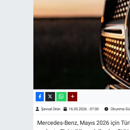
Kadın & Aile
Kültür & Sanat
Sağlık
Siyaset
Teknoloji
Yazarlar
Astroloji-Rüya
Şevval Ürün
16.05.2026 - 07:00
Okunma Sür
Mercedes-Benz, Mayıs 2026 için Türki