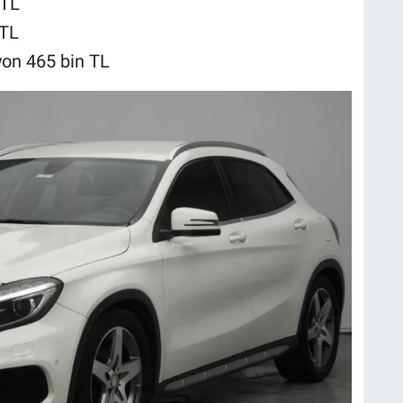
 TL
 TL
on 465 bin TL