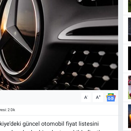
-
+
A
A
esi: 2 Dk
ye’deki güncel otomobil fiyat listesini