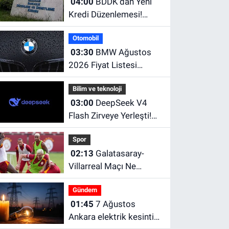
04:00
BDDK'dan Yeni
Kredi Düzenlemesi!
Limitler Düşürüldü,
Otomobil
Uyum İçin Tarih Verildi
03:30
BMW Ağustos
2026 Fiyat Listesi
Açıklandı! İşte Güncel
Bilim ve teknoloji
Fiyatlar
03:00
DeepSeek V4
Flash Zirveye Yerleşti!
Dünyanın En Çok Tercih
Spor
Edilen Yapay Zekâ
02:13
Galatasaray-
Modellerinden Biri Oldu
Villarreal Maçı Ne
Zaman, Saat Kaçta ve
Gündem
Hangi Kanalda?
01:45
7 Ağustos
Galatasaray hazırlık
Ankara elektrik kesintisi
maçı ne zaman?