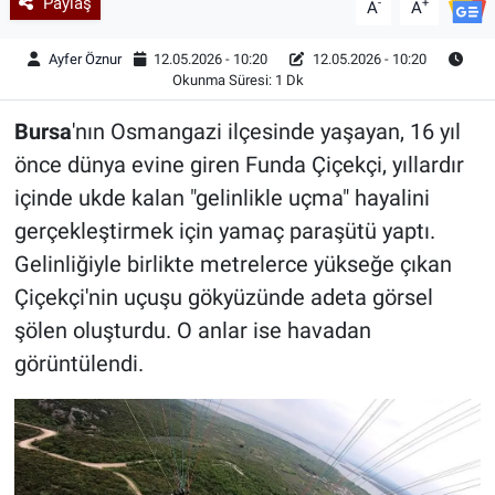
Paylaş
-
+
A
A
Ayfer Öznur
12.05.2026 - 10:20
12.05.2026 - 10:20
Okunma Süresi: 1 Dk
Bursa
'nın Osmangazi ilçesinde yaşayan, 16 yıl
önce dünya evine giren Funda Çiçekçi, yıllardır
içinde ukde kalan "gelinlikle uçma" hayalini
gerçekleştirmek için yamaç paraşütü yaptı.
Gelinliğiyle birlikte metrelerce yükseğe çıkan
Çiçekçi'nin uçuşu gökyüzünde adeta görsel
şölen oluşturdu. O anlar ise havadan
görüntülendi.