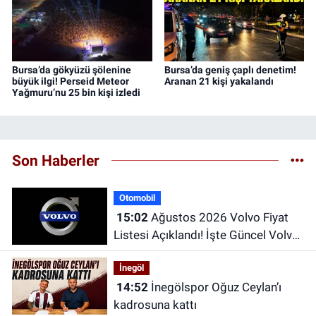
Bursa’da gökyüzü şölenine
Bursa’da geniş çaplı denetim!
büyük ilgi! Perseid Meteor
Aranan 21 kişi yakalandı
Yağmuru’nu 25 bin kişi izledi
Son Haberler
Otomobil
15:02
Ağustos 2026 Volvo Fiyat
Listesi Açıklandı! İşte Güncel Volvo
Modellerinin Fiyatları
İnegöl
14:52
İnegölspor Oğuz Ceylan’ı
kadrosuna kattı