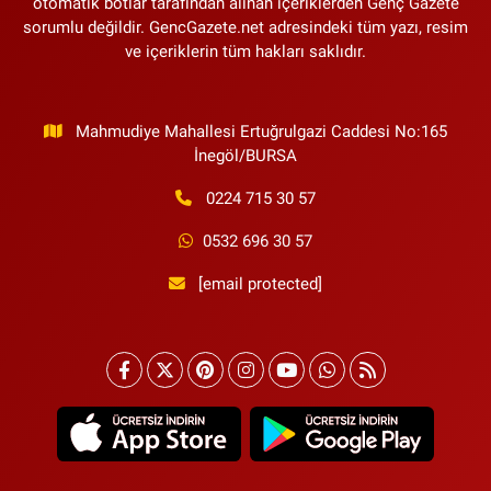
otomatik botlar tarafından alınan içeriklerden Genç Gazete
sorumlu değildir. GencGazete.net adresindeki tüm yazı, resim
ve içeriklerin tüm hakları saklıdır.
Mahmudiye Mahallesi Ertuğrulgazi Caddesi No:165
İnegöl/BURSA
0224 715 30 57
0532 696 30 57
[email protected]