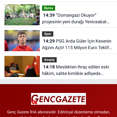
Bursa
14:39
“Osmangazi Okuyor”
projesinin yeni durağı Yeniceabat
oldu
Spor
14:29
PSG Arda Güler İçin Kesenin
Ağzını Açtı! 115 Milyon Euro Teklif
Edildi
Asayiş
14:18
Meslekten ihraç edilen eski
hâkim, sahte kimlikle adliyede
yakalandı
Genç Gazete İHA abonesidir. Editöryal düzenleme olmadan,