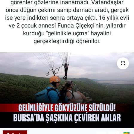
görenler gözlerine inanamadı. Vatandaşlar
önce düğün çekimi sanıp damadı aradı, gerçek
Kadın & Aile
ise yere indikten sonra ortaya çıktı. 16 yıllık evli
ve 2 çocuk annesi Funda Çiçekçi'nin, yıllardır
Kültür & Sanat
kurduğu "gelinlikle uçma" hayalini
gerçekleştirdiği öğrenildi.
Sağlık
Siyaset
Teknoloji
Yazarlar
Astroloji-Rüya