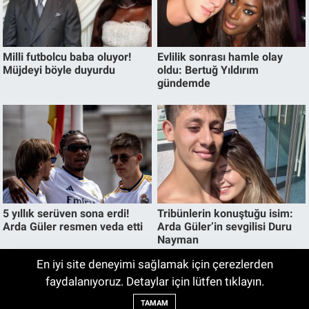
En iyi site deneyimi sağlamak için çerezlerden
Ağustos 2026 Volvo Fiyat Listesi
faydalanıyoruz. Detaylar için lütfen tıklayın.
15:02
Açıklandı! İşte Güncel Volvo Modellerinin
TAMAM