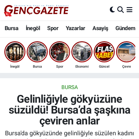
Bursa
Nöbetçi Eczaneler
Bursa
İnegöl
Spor
Yazarlar
Asayiş
Gündem
İnegöl
Hava Durumu
3.SAYFA
Trafik Durumu
İnegöl
Bursa
Spor
Ekonomi
Güncel
Çevre
Spor
Süper Lig Puan Durumu ve Fikstür
Eğitim
Tüm Manşetler
BURSA
Gelinliğiyle gökyüzüne
Ekonomi
Son Dakika Haberleri
süzüldü! Bursa’da şaşkına
çeviren anlar
Güncel
Haber Arşivi
Bursa'da gökyüzünde gelinliğiyle süzülen kadını
İnanç