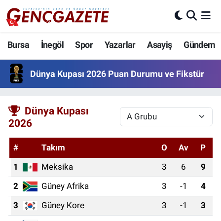
Bursa
Nöbetçi Eczaneler
Bursa
İnegöl
Spor
Yazarlar
Asayiş
Gündem
İnegöl
Hava Durumu
Dünya Kupası 2026 Puan Durumu ve Fikstür
3.SAYFA
Trafik Durumu
Dünya Kupası
Spor
Süper Lig Puan Durumu ve Fikstür
2026
Eğitim
Tüm Manşetler
#
Takım
O
Av
P
Ekonomi
Son Dakika Haberleri
1
Meksika
3
6
9
2
Güney Afrika
3
-1
4
Güncel
Haber Arşivi
3
Güney Kore
3
-1
3
İnanç