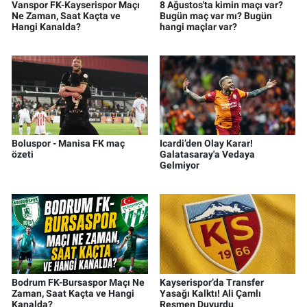
Vanspor FK-Kayserispor Maçı
8 Ağustos'ta kimin maçı var?
Ne Zaman, Saat Kaçta ve
Bugün maç var mı? Bugün
Hangi Kanalda?
hangi maçlar var?
Boluspor - Manisa FK maç
Icardi’den Olay Karar!
özeti
Galatasaray'a Vedaya
Gelmiyor
Bodrum FK-Bursaspor Maçı Ne
Kayserispor’da Transfer
Zaman, Saat Kaçta ve Hangi
Yasağı Kalktı! Ali Çamlı
Kanalda?
Resmen Duyurdu