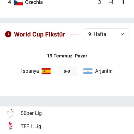
4
Czechia
3
-4
1
Kadın & Aile
Kültür & Sanat
World Cup Fikstür
Sağlık
19 Temmuz, Pazar
Siyaset
İspanya
Arjantin
0-0
Teknoloji
Yazarlar
Astroloji-Rüya
Süper Lig
TFF 1.Lig