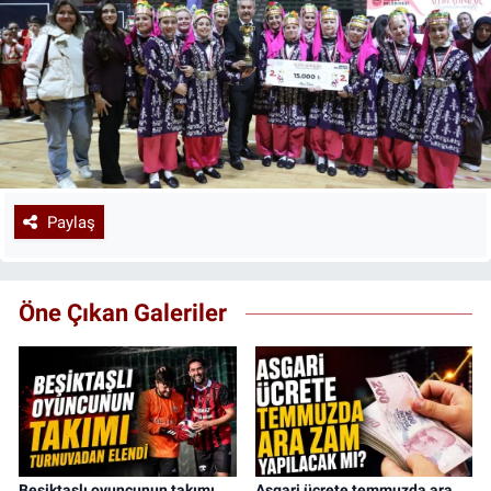
Paylaş
Öne Çıkan Galeriler
Beşiktaşlı oyuncunun takımı
Asgari ücrete temmuzda ara