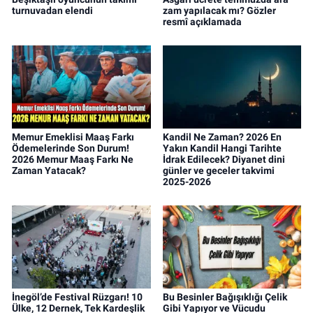
turnuvadan elendi
zam yapılacak mı? Gözler
resmî açıklamada
Memur Emeklisi Maaş Farkı
Kandil Ne Zaman? 2026 En
Ödemelerinde Son Durum!
Yakın Kandil Hangi Tarihte
2026 Memur Maaş Farkı Ne
İdrak Edilecek? Diyanet dini
Zaman Yatacak?
günler ve geceler takvimi
2025-2026
İnegöl’de Festival Rüzgarı! 10
Bu Besinler Bağışıklığı Çelik
Ülke, 12 Dernek, Tek Kardeşlik
Gibi Yapıyor ve Vücudu