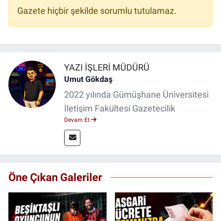
Gazete hiçbir şekilde sorumlu tutulamaz.
YAZI İŞLERI MÜDÜRÜ
Umut Gökdaş
2022 yılında Gümüşhane Üniversitesi
İletişim Fakültesi Gazetecilik
Devam Et
bölümünden mezun oldum.
Üniversite yıllarımda 4 yıl boyunca
uygulamalı medya merkezinde görev
alarak saha deneyimi kazandım. 2023
Öne Çıkan Galeriler
yılından beri Genç Gazete'de
okurlarımıza haber ulaştırıyorum.