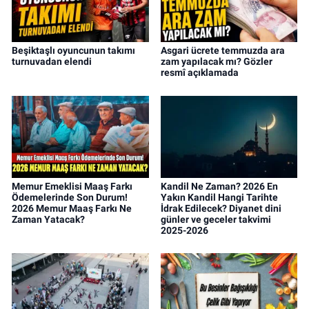
Beşiktaşlı oyuncunun takımı
Asgari ücrete temmuzda ara
turnuvadan elendi
zam yapılacak mı? Gözler
resmî açıklamada
Memur Emeklisi Maaş Farkı
Kandil Ne Zaman? 2026 En
Ödemelerinde Son Durum!
Yakın Kandil Hangi Tarihte
2026 Memur Maaş Farkı Ne
İdrak Edilecek? Diyanet dini
Zaman Yatacak?
günler ve geceler takvimi
2025-2026