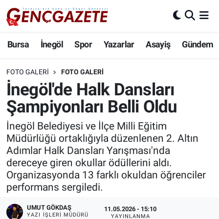
Bursa
Nöbetçi Eczaneler
Bursa
İnegöl
Spor
Yazarlar
Asayiş
Gündem
İnegöl
Hava Durumu
FOTO GALERI
FOTO GALERI
İnegöl'de Halk Dansları
3.SAYFA
Trafik Durumu
Şampiyonları Belli Oldu
Spor
Süper Lig Puan Durumu ve Fikstür
İnegöl Belediyesi ve İlçe Milli Eğitim
Müdürlüğü ortaklığıyla düzenlenen 2. Altın
Eğitim
Tüm Manşetler
Adımlar Halk Dansları Yarışması'nda
dereceye giren okullar ödüllerini aldı.
Ekonomi
Son Dakika Haberleri
Organizasyonda 13 farklı okuldan öğrenciler
performans sergiledi.
Güncel
Haber Arşivi
UMUT GÖKDAŞ
11.05.2026 - 15:10
İnanç
YAZI İŞLERI MÜDÜRÜ
YAYINLANMA